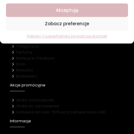
O firmie
Akceptuję
Nasz marki
Kontakt
Zobacz preferencje
Kategorie
Polityka Cookies
Polityka prywatności
Kontakt
Makijaż
Pielęgnacja
Perfumy
Manicure i Pedicure
Dom
Nowości
Bestsellery
Akcje promocyjne
Gratis za Facebook
Gratis do zamówienia
Odżywka do rzęs -50% przy zakupie tuszu CBD
Informacje