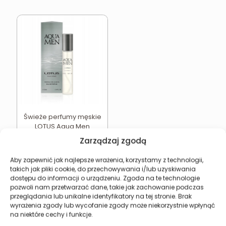
Świeże perfumy męskie
LOTUS Aqua Men
15,49
zł
Zarządzaj zgodą
Dodaj do koszyka
Aby zapewnić jak najlepsze wrażenia, korzystamy z technologii,
takich jak pliki cookie, do przechowywania i/lub uzyskiwania
dostępu do informacji o urządzeniu. Zgoda na te technologie
pozwoli nam przetwarzać dane, takie jak zachowanie podczas
przeglądania lub unikalne identyfikatory na tej stronie. Brak
wyrażenia zgody lub wycofanie zgody może niekorzystnie wpłynąć
Revers Cosmetics
na niektóre cechy i funkcje.