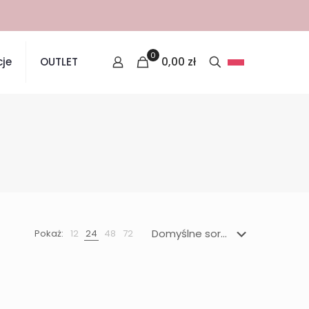
0
0,00
zł
je
OUTLET
Pokaż:
12
24
48
72