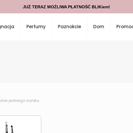
JUŻ TERAZ MOŻLIWA PŁATNOŚĆ BLIKiem!
gnacja
Perfumy
Paznokcie
Dom
Promoc
anie jednego wyniku