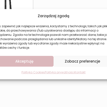
Zarządzaj zgodą
 zapewnić jak najlepsze wrażenia, korzystamy z technologii, takich jak plik
okie, do przechowywania i/lub uzyskiwania dostępu do informacji o
ądzeniu. Zgoda na te technologie pozwoli nam przetwarzać dane, takie j
howanie podczas przeglądania lub unikalne identyfikatory na tej stronie.
edka do oczu
ak wyrażenia zgody lub wycofanie zgody może niekorzystnie wpłynąć na
tyczna czarna z
które cechy i funkcje.
evers Smart Liner
8,24
zł
Akceptuję
Zobacz preferencje
aj do koszyka
Polityka Cookies
Polityka prywatności
Kontakt