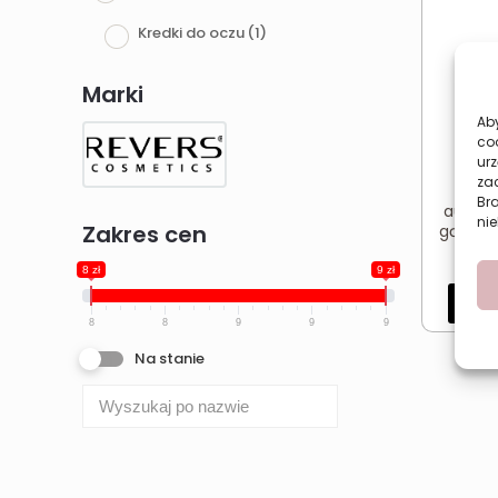
Kredki do oczu
(1)
Marki
Aby
co
urz
zac
Kr
Br
automa
nie
Zakres cen
gąbką R
8 zł
9 zł
Dod
8
8
9
9
9
Na stanie