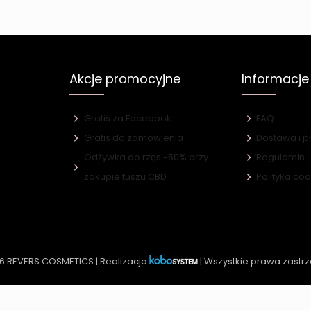
Akcje promocyjne
Informacje
Gratis za Facebook
FAQ
Gratis do zamówienia
Dostawa i p
Odżywka do rzęs -50% przy
Regulamin
e
zakupie tuszu CBD
Polityka co
6 REVERS COSMETICS | Realizacja
| Wszystkie prawa zastr