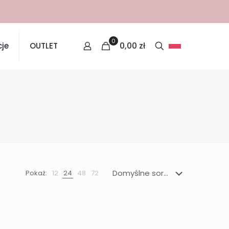
0
0,00
zł
je
OUTLET
Pokaż:
12
24
48
72