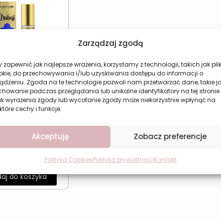
Zarządzaj zgodą
 zapewnić jak najlepsze wrażenia, korzystamy z technologii, takich jak plik
okie, do przechowywania i/lub uzyskiwania dostępu do informacji o
ądzeniu. Zgoda na te technologie pozwoli nam przetwarzać dane, takie j
howanie podczas przeglądania lub unikalne identyfikatory na tej stronie.
ak wyrażenia zgody lub wycofanie zgody może niekorzystnie wpłynąć na
które cechy i funkcje.
ntalne perfumy
ie wanilia LOTUS
Akceptuję
Zobacz preferencje
es of the Past
15,77
zł
Polityka Cookies
Polityka prywatności
Kontakt
aj do koszyka