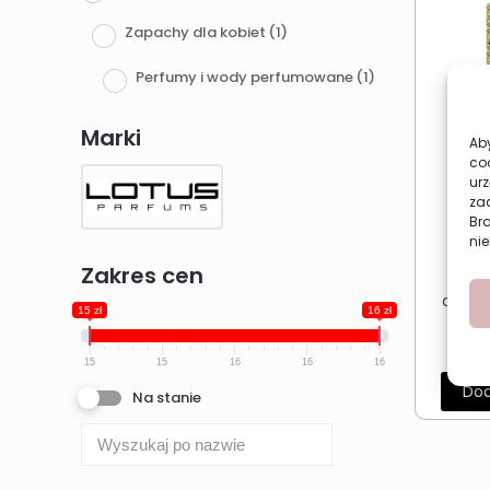
Zapachy dla kobiet
(1)
Perfumy i wody perfumowane
(1)
Marki
Aby
co
urz
zac
Br
nie
Zakres cen
Orie
damsk
15 zł
16 zł
Dun
15
15
16
16
16
Dod
Na stanie