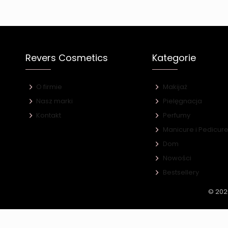
Revers Cosmetics
Kategorie
O firmie
Makijaż
Nasz marki
Pielęgnacja
Kontakt
Perfumy
Manicure i Pedicur
Dom
Nowości
Bestsellery
© 202