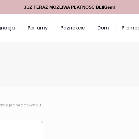
JUŻ TERAZ MOŻLIWA PŁATNOŚĆ BLIKiem!
gnacja
Perfumy
Paznokcie
Dom
Promoc
”
anie jednego wyniku