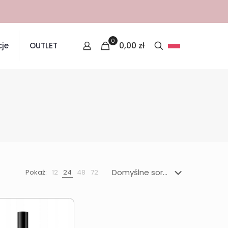
0
0,00
zł
je
OUTLET
Pokaż:
12
24
48
72