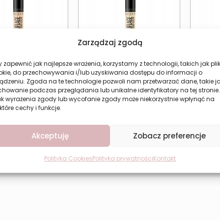
Zarządzaj zgodą
 zapewnić jak najlepsze wrażenia, korzystamy z technologii, takich jak plik
okie, do przechowywania i/lub uzyskiwania dostępu do informacji o
ądzeniu. Zgoda na te technologie pozwoli nam przetwarzać dane, takie j
 w płynie 101 Beige
Korektor w płynie 102 Nude
Kore
howanie podczas przeglądania lub unikalne identyfikatory na tej stronie.
RS Camouflage
REVERS CAMOUFLAGE
N
ak wyrażenia zgody lub wycofanie zgody może niekorzystnie wpłynąć na
10,36
zł
10,36
zł
które cechy i funkcje.
aj do koszyka
Dodaj do koszyka
Do
Akceptuję
Zobacz preferencje
Polityka Cookies
Polityka prywatności
Kontakt