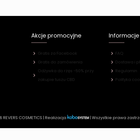
Akcje promocyjne
Informacje
Gratis za Facebook
FAQ
Gratis do zamówienia
Dostawa i p
Odżywka do rzęs -50% przy
Regulamin
e
zakupie tuszu CBD
Polityka co
6 REVERS COSMETICS | Realizacja
| Wszystkie prawa zastr