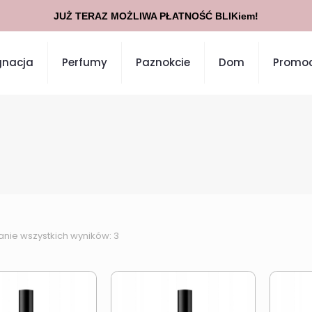
JUŻ TERAZ MOŻLIWA PŁATNOŚĆ BLIKiem!
gnacja
Perfumy
Paznokcie
Dom
Promoc
anie wszystkich wyników: 3