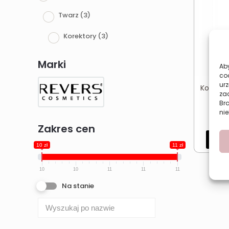
Twarz
(3)
Korektory
(3)
Marki
Aby
co
urz
Korektor
zac
REVE
Br
nie
Zakres cen
Dod
10 zł
11 zł
10
10
11
11
11
Na stanie