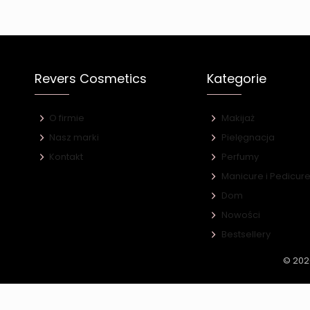
Revers Cosmetics
Kategorie
O firmie
Makijaż
Nasz marki
Pielęgnacja
Kontakt
Perfumy
Manicure i Pedicur
Dom
Nowości
Bestsellery
© 202