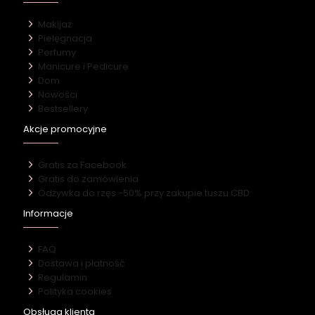
Makijaż
Pielęgnacja
Perfumy
Manicure i Pedicure
Dom
Nowości
Bestsellery
Akcje promocyjne
Gratis za Facebook
Gratis do zamówienia
Odżywka do rzęs -50% przy zakupie tuszu CBD
Informacje
FAQ
Dostawa i płatność
Regulamin
Polityka cookies
Obsługa klienta