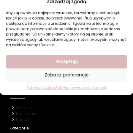
Zarządzaj zgodą
Aby zapewnić jak najlepsze wrażenia, korzystamy z technologii,
takich jak pliki cookie, do przechowywania i/lub uzyskiwania
dostępu do informacji o urządzeniu. Zgoda na te technologie
pozwoli nam przetwarzać dane, takie jak zachowanie podczas
przeglądania lub unikalne identyfikatory na tej stronie. Brak
Krem z Czarną Oliwką
Krem z Kozim Mlekiem
wyrażenia zgody lub wycofanie zgody może niekorzystnie wpłynąć
Ultra Soft Inelia
Ultra Soft Inelia
na niektóre cechy i funkcje.
10,67
zł
10,67
zł
Dodaj do koszyka
Dodaj do koszyka
Akceptuję
Zobacz preferencje
Polityka Cookies
Polityka prywatności
Kontakt
Revers Cosmetics
O firmie
Nasz marki
Kontakt
Kategorie