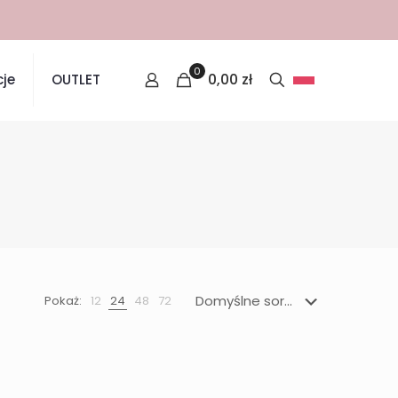
0
0,00
zł
je
OUTLET
Pokaż:
12
24
48
72