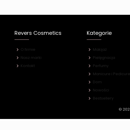
Revers Cosmetics
Kategorie
O firmie
Makijaż
Nasz marki
Pielęgnacja
Kontakt
Perfumy
Manicure i Pedicur
Dom
Nowości
Bestsellery
© 202