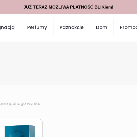
JUŻ TERAZ MOŻLIWA PŁATNOŚĆ BLIKiem!
gnacja
Perfumy
Paznokcie
Dom
Promoc
anie jednego wyniku