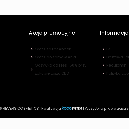
Akcje promocyjne
Informacje
Gratis za Facebook
FAQ
Gratis do zamówienia
Dostawa i p
Odżywka do rzęs -50% przy
Regulamin
e
zakupie tuszu CBD
Polityka co
6 REVERS COSMETICS | Realizacja
| Wszystkie prawa zastr