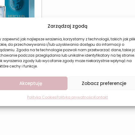
Zarządzaj zgodą
 zapewnić jak najlepsze wrażenia, korzystamy z technologii, takich jak plik
e perfumy świeże
okie, do przechowywania i/lub uzyskiwania dostępu do informacji o
e LOTUS Hercules
ądzeniu. Zgoda na te technologie pozwoli nam przetwarzać dane, takie j
Blue
howanie podczas przeglądania lub unikalne identyfikatory na tej stronie.
ak wyrażenia zgody lub wycofanie zgody może niekorzystnie wpłynąć na
39,99
zł
które cechy i funkcje.
aj do koszyka
Akceptuję
Zobacz preferencje
Polityka Cookies
Polityka prywatności
Kontakt