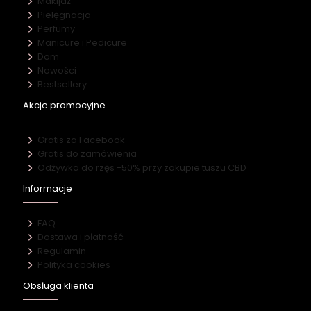
Makijaż
Pielęgnacja
Perfumy
Manicure i Pedicure
Dom
Nowości
Bestsellery
Akcje promocyjne
Gratis za Facebook
Gratis do zamówienia
Odżywka do rzęs -50% przy zakupie tuszu CBD
Informacje
FAQ
Dostawa i płatność
Regulamin
Polityka cookies
Obsługa klienta