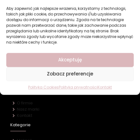
Aby zapewnić jak najlepsze wrażenia, korzystamy z technologii,
takich jak pliki cookie, do przechowywania i/lub uzyskiwania
Paleta do konturowania
Paleta do konturowania
dostępu do informacji o urządzeniu. Zgoda na te technologie
twarzy Revers HD
twarzy Revers HD
pozwoli nam przetwarzać dane, takie jak zachowanie podczas
BEAUTY PRO CONTOUR
BEAUTY PRO CONTOUR
przeglądania lub unikalne identyfikatory na tej stronie. Brak
02
03
wyrażenia zgody lub wycofanie zgody może niekorzystnie wpłynąć
na niektóre cechy i funkcje.
18,52
zł
18,52
zł
Dodaj do koszyka
Dodaj do koszyka
Akceptuję
Zobacz preferencje
Revers Cosmetics
Polityka Cookies
Polityka prywatności
Kontakt
O firmie
Nasz marki
Kontakt
Kategorie