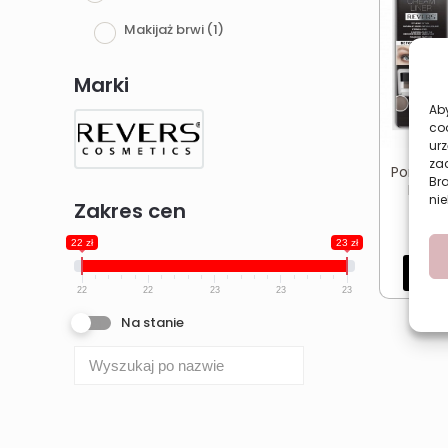
Makijaż brwi
(1)
Marki
Aby
co
urz
zac
Pomada 
Br
REVER
nie
Zakres cen
s
22 zł
23 zł
Dod
22
22
23
23
23
Na stanie