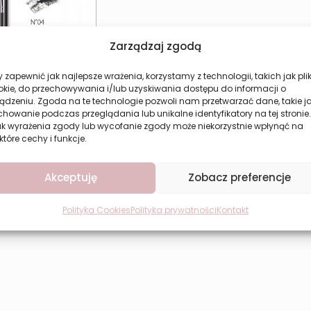
Zarządzaj zgodą
 zapewnić jak najlepsze wrażenia, korzystamy z technologii, takich jak plik
okie, do przechowywania i/lub uzyskiwania dostępu do informacji o
ądzeniu. Zgoda na te technologie pozwoli nam przetwarzać dane, takie j
howanie podczas przeglądania lub unikalne identyfikatory na tej stronie.
do brwi grafitowa
ak wyrażenia zgody lub wycofanie zgody może niekorzystnie wpłynąć na
S z pędzelkiem i
które cechy i funkcje.
zczoteczką
22,44
zł
Akceptuję
Zobacz preferencje
aj do koszyka
Polityka Cookies
Polityka prywatności
Kontakt