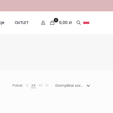
0
0,00
zł
je
OUTLET
Pokaż:
12
24
48
72