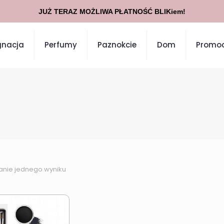
JUŻ TERAZ MOŻLIWA PŁATNOŚĆ BLIKiem!
gnacja
Perfumy
Paznokcie
Dom
Promoc
anie jednego wyniku