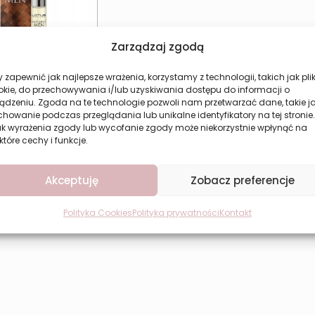
Zarządzaj zgodą
 zapewnić jak najlepsze wrażenia, korzystamy z technologii, takich jak plik
okie, do przechowywania i/lub uzyskiwania dostępu do informacji o
 perfumy męskie
ądzeniu. Zgoda na te technologie pozwoli nam przetwarzać dane, takie j
Excellent Men 33
howanie podczas przeglądania lub unikalne identyfikatory na tej stronie.
ml
ak wyrażenia zgody lub wycofanie zgody może niekorzystnie wpłynąć na
15,49
zł
które cechy i funkcje.
aj do koszyka
Akceptuję
Zobacz preferencje
Polityka Cookies
Polityka prywatności
Kontakt