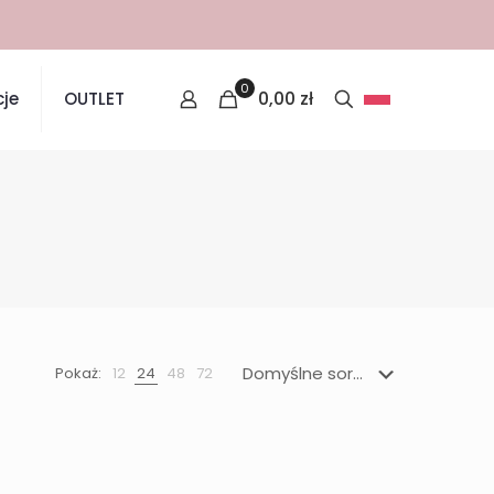
0
0,00
zł
je
OUTLET
Pokaż:
12
24
48
72