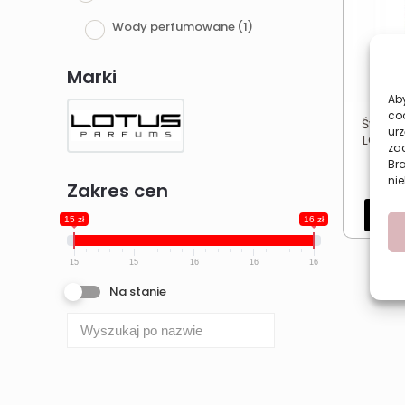
Wody perfumowane
(1)
Marki
Aby
co
Świeże
urz
LOTUS 
zac
Br
nie
Zakres cen
Dod
15 zł
16 zł
15
15
16
16
16
Na stanie