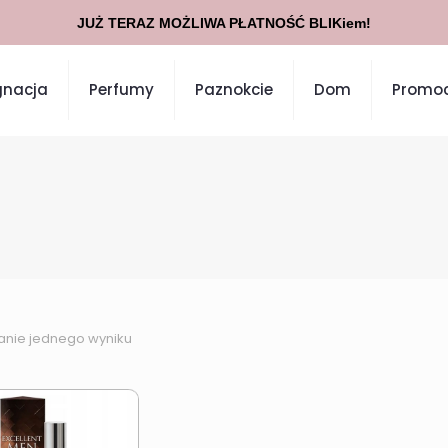
JUŻ TERAZ MOŻLIWA PŁATNOŚĆ BLIKiem!
gnacja
Perfumy
Paznokcie
Dom
Promoc
anie jednego wyniku