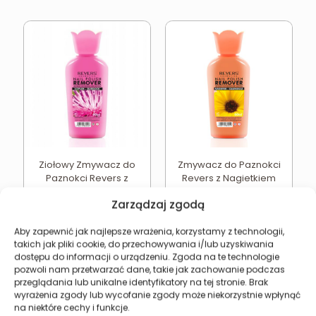
Ziołowy Zmywacz do
Zmywacz do Paznokci
Paznokci Revers z
Revers z Nagietkiem
Łopianem
Bez Acetonu
Zarządzaj zgodą
4,94
zł
4,94
zł
Dodaj do koszyka
Dodaj do koszyka
Aby zapewnić jak najlepsze wrażenia, korzystamy z technologii,
takich jak pliki cookie, do przechowywania i/lub uzyskiwania
dostępu do informacji o urządzeniu. Zgoda na te technologie
pozwoli nam przetwarzać dane, takie jak zachowanie podczas
przeglądania lub unikalne identyfikatory na tej stronie. Brak
wyrażenia zgody lub wycofanie zgody może niekorzystnie wpłynąć
Revers Cosmetics
na niektóre cechy i funkcje.