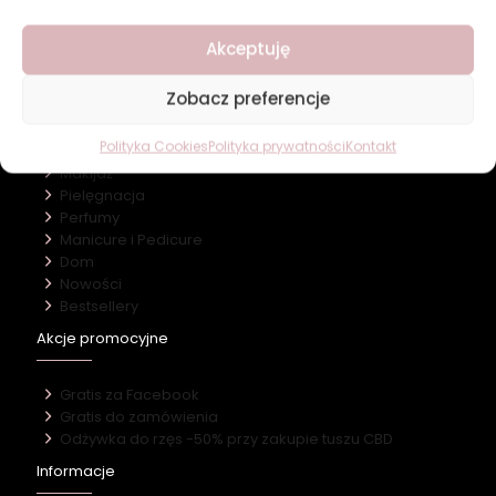
O firmie
Akceptuję
Nasz marki
Kontakt
Zobacz preferencje
Kategorie
Polityka Cookies
Polityka prywatności
Kontakt
Makijaż
Pielęgnacja
Perfumy
Manicure i Pedicure
Dom
Nowości
Bestsellery
Akcje promocyjne
Gratis za Facebook
Gratis do zamówienia
Odżywka do rzęs -50% przy zakupie tuszu CBD
Informacje