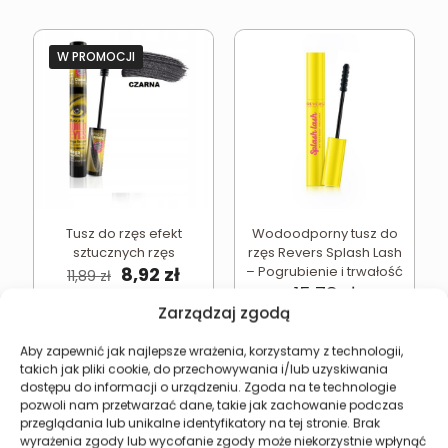
W PROMOCJI
Tusz do rzęs efekt
Wodoodporny tusz do
sztucznych rzęs
rzęs Revers Splash Lash
Pierwotna
Aktualna
8,92
zł
– Pogrubienie i trwałość
11,89
zł
cena
cena
15,78
zł
wynosiła:
wynosi:
Najniższa cena w ciągu
Zarządzaj zgodą
ostatnich 30 dni:
8,92
zł
11,89 zł.
8,92 zł.
Aby zapewnić jak najlepsze wrażenia, korzystamy z technologii,
takich jak pliki cookie, do przechowywania i/lub uzyskiwania
Dodaj do koszyka
Dodaj do koszyka
dostępu do informacji o urządzeniu. Zgoda na te technologie
pozwoli nam przetwarzać dane, takie jak zachowanie podczas
przeglądania lub unikalne identyfikatory na tej stronie. Brak
wyrażenia zgody lub wycofanie zgody może niekorzystnie wpłynąć