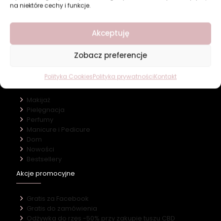
na niektóre cechy i funkcje.
Revers Cosmetics
Akceptuję
O firmie
Nasz marki
Zobacz preferencje
Kontakt
Kategorie
Polityka Cookies
Polityka prywatności
Kontakt
Makijaż
Pielęgnacja
Perfumy
Manicure i Pedicure
Dom
Nowości
Bestsellery
Akcje promocyjne
Gratis za Facebook
Gratis do zamówienia
Odżywka do rzęs -50% przy zakupie tuszu CBD