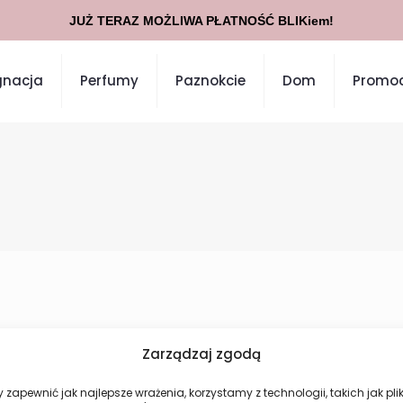
JUŻ TERAZ MOŻLIWA PŁATNOŚĆ BLIKiem!
gnacja
Perfumy
Paznokcie
Dom
Promoc
Zarządzaj zgodą
Nie znaleziono produktów, których szukasz.
 zapewnić jak najlepsze wrażenia, korzystamy z technologii, takich jak plik