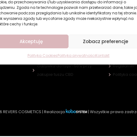
okie, do przechowywania i/lub uzyskiwania dostępu do informacji o
ądzeniu. Zgoda na te technologie pozwoli nam przetwarzać dane, takie j
howanie podczas przeglądania lub unikalne identyfikatory na tej stronie.
ak wyrażenia zgody lub wycofanie zgody może niekorzystnie wpłynąć na
które cechy i funkcje.
Akcje promocyjne
Informacje
Akceptuję
Zobacz preferencje
Gratis za Facebook
FAQ
Polityka Cookies
Polityka prywatności
Kontakt
Gratis do zamówienia
Dostawa i p
Odżywka do rzęs -50% przy
Regulamin
e
zakupie tuszu CBD
Polityka co
6 REVERS COSMETICS | Realizacja
| Wszystkie prawa zastr