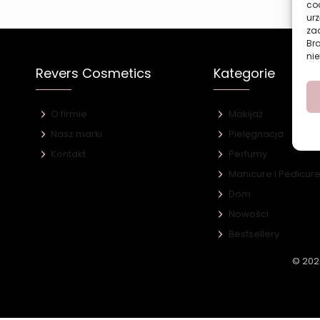
co
urz
zac
Br
nie
Revers Cosmetics
Kategorie
O firmie
Makijaż
Nasz marki
Pielęgnacja
Kontakt
Perfumy
Manicure i Pedicur
Dom
Nowości
Bestsellery
© 202