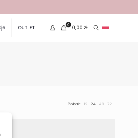
0
0,00
zł
je
OUTLET
Pokaż:
12
24
48
72
i