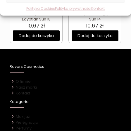
Bronzer do twarzy
Bronzer matowy do
Polityka Cookies
Polityka prywatności
Kontakt
matowy Revers
twarzy Revers Egyptian
Egyptian Sun 18
Sun 14
10,67
zł
10,67
zł
Dodaj do koszyka
Dodaj do koszyka
Revers Cosmetics
O firmie
Nasz marki
Kontakt
Kategorie
Makijaż
Pielęgnacja
Perfumy