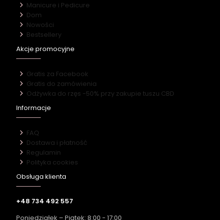
Manicure i Pedicure
Dom
Nowości
Bestsellery
Akcje promocyjne
Gratis za Facebook
Gratis do zamówienia
Odżywka do rzęs -50% przy zakupie tuszu CBD
Informacje
FAQ
Dostawa i płatność
Regulamin
Polityka cookies
Obsługa klienta
+48 734 492 557
Poniedziałek – Piątek: 8:00 - 17:00