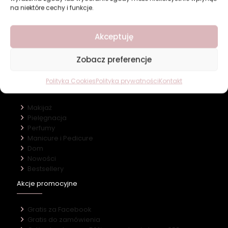
na niektóre cechy i funkcje.
Revers Cosmetics
Akceptuję
O firmie
Nasz marki
Zobacz preferencje
Kontakt
Polityka Cookies
Polityka prywatności
Kontakt
Kategorie
Makijaż
Pielęgnacja
Perfumy
Manicure i Pedicure
Dom
Nowości
Bestsellery
Akcje promocyjne
Gratis za Facebook
Gratis do zamówienia