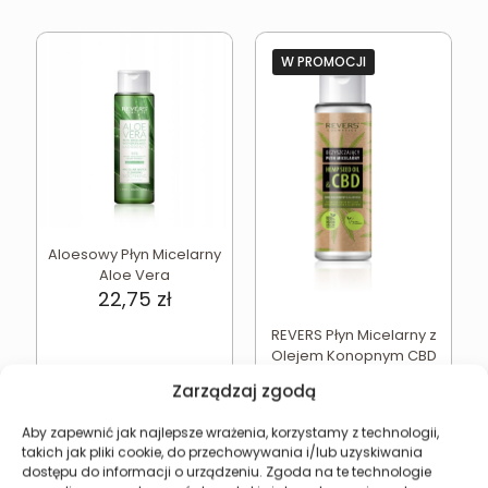
W PROMOCJI
Aloesowy Płyn Micelarny
Aloe Vera
22,75
zł
REVERS Płyn Micelarny z
Olejem Konopnym CBD
Nawilżający
Zarządzaj zgodą
Pierwotna
Aktual
17,61
zł
23,48
zł
cena
cena
Aby zapewnić jak najlepsze wrażenia, korzystamy z technologii,
wynosiła:
wynosi
Najniższa cena w ciągu
takich jak pliki cookie, do przechowywania i/lub uzyskiwania
ostatnich 30 dni:
17,61
zł
23,48 zł.
17,61 zł.
dostępu do informacji o urządzeniu. Zgoda na te technologie