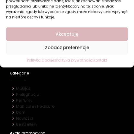
pozwoli nam przetwarzać dane, takie jak zachowanie podczas
Dodaj do koszyka
Dodaj do koszyka
przeglądania lub unikalne identyfikatory na tej stronie. Brak
wyrażenia zgody lub wycofanie zgody może niekorzystnie wpłynąć
na niektóre cechy i funkcje.
Akceptuję
Revers Cosmetics
Zobacz preferencje
O firmie
Nasz marki
Polityka Cookies
Polityka prywatności
Kontakt
Kontakt
Kategorie
Makijaż
Pielęgnacja
Perfumy
Manicure i Pedicure
Dom
Nowości
Bestsellery
Akcje promocyjne