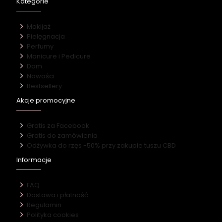
Kategorie
Makijaż
Pielęgnacja
Perfumy
Manicure i Pedicure
Dom
Nowości
Bestsellery
Akcje promocyjne
Gratis za Facebook
Gratis do zamówienia
Odżywka do rzęs -50% przy zakupie tuszu CBD
Informacje
FAQ
Dostawa i płatność
Regulamin
Polityka cookies