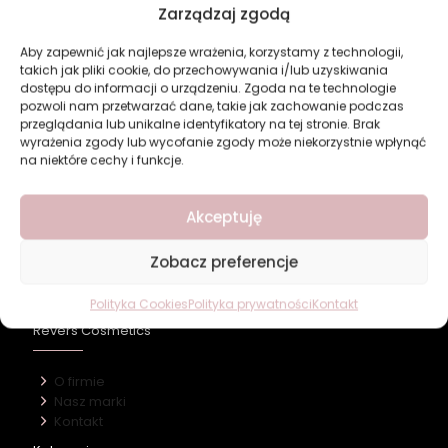
Zarządzaj zgodą
Aby zapewnić jak najlepsze wrażenia, korzystamy z technologii,
takich jak pliki cookie, do przechowywania i/lub uzyskiwania
dostępu do informacji o urządzeniu. Zgoda na te technologie
pozwoli nam przetwarzać dane, takie jak zachowanie podczas
przeglądania lub unikalne identyfikatory na tej stronie. Brak
Paleta do konturowania
Paleta do konturowania
wyrażenia zgody lub wycofanie zgody może niekorzystnie wpłynąć
twarzy Revers PURE
twarzy Revers PURE
na niektóre cechy i funkcje.
MINERAL CONTOUR 03
MINERAL CONTOUR 04
17,04
zł
17,04
zł
Akceptuję
Dodaj do koszyka
Dodaj do koszyka
Zobacz preferencje
Polityka Cookies
Polityka prywatności
Kontakt
Revers Cosmetics
O firmie
Nasz marki
Kontakt