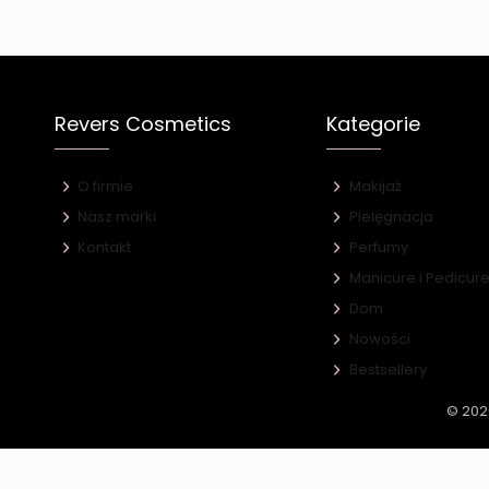
Revers Cosmetics
Kategorie
O firmie
Makijaż
Nasz marki
Pielęgnacja
Kontakt
Perfumy
Manicure i Pedicur
Dom
Nowości
Bestsellery
© 202