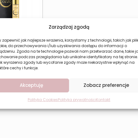
Zarządzaj zgodą
 zapewnić jak najlepsze wrażenia, korzystamy z technologii, takich jak plik
y damskie LOTUS
okie, do przechowywania i/lub uzyskiwania dostępu do informacji o
Cozzo
ądzeniu. Zgoda na te technologie pozwoli nam przetwarzać dane, takie j
howanie podczas przeglądania lub unikalne identyfikatory na tej stronie.
15,49
zł
ak wyrażenia zgody lub wycofanie zgody może niekorzystnie wpłynąć na
które cechy i funkcje.
aj do koszyka
Akceptuję
Zobacz preferencje
Polityka Cookies
Polityka prywatności
Kontakt