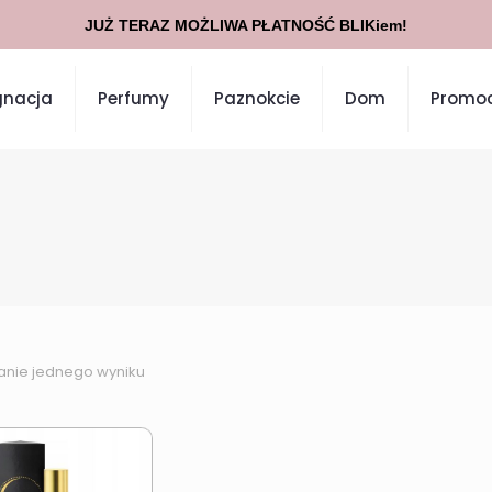
JUŻ TERAZ MOŻLIWA PŁATNOŚĆ BLIKiem!
gnacja
Perfumy
Paznokcie
Dom
Promoc
anie jednego wyniku