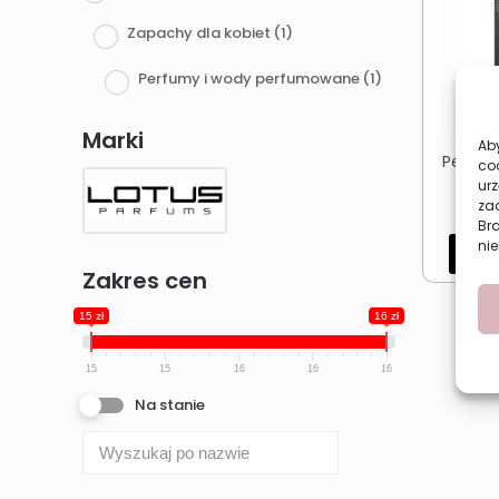
Zapachy dla kobiet
(1)
Perfumy i wody perfumowane
(1)
Marki
Aby
Perfum
co
urz
zac
Br
nie
Dod
Zakres cen
15 zł
16 zł
15
15
16
16
16
Na stanie