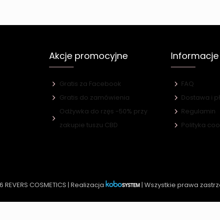
Akcje promocyjne
Informacje
Gratis za Facebook
FAQ
Gratis do zamówienia
Dostawa i p
Odżywka do rzęs -50% przy
Regulamin
e
zakupie tuszu CBD
Polityka co
6 REVERS COSMETICS | Realizacja
| Wszystkie prawa zastr