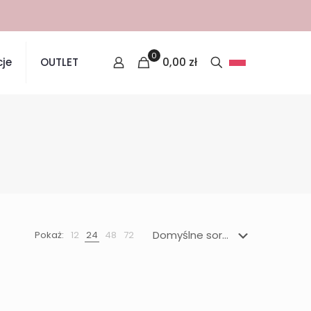
0
0,00
zł
je
OUTLET
Pokaż:
12
24
48
72