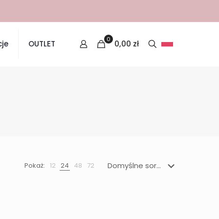
0
0,00
zł
je
OUTLET
Pokaż:
12
24
48
72