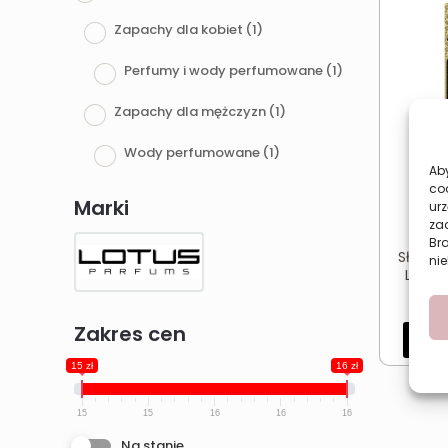
Zapachy dla kobiet
(1)
Perfumy i wody perfumowane
(1)
Zapachy dla mężczyzn
(1)
Wody perfumowane
(1)
Aby
co
Marki
urz
zac
Br
Słodki
nie
LOTUS
Zakres cen
Dod
15 zł
16 zł
15
15
16
16
16
Na stanie