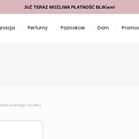
JUŻ TERAZ MOŻLIWA PŁATNOŚĆ BLIKiem!
gnacja
Perfumy
Paznokcie
Dom
Promoc
anie jednego wyniku