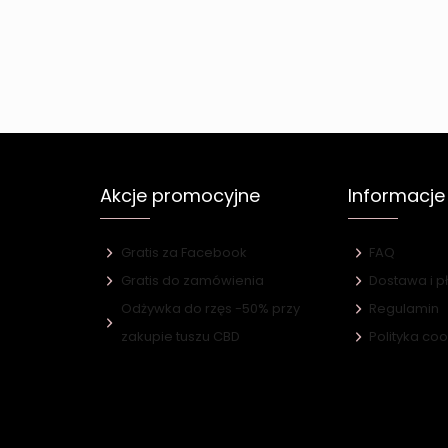
Akcje promocyjne
Informacje
Gratis za Facebook
FAQ
Gratis do zamówienia
Dostawa i p
Odżywka do rzęs -50% przy
Regulamin
e
zakupie tuszu CBD
Polityka co