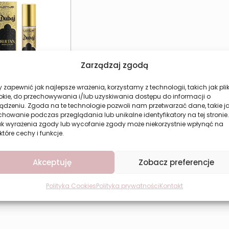
Zarządzaj zgodą
 zapewnić jak najlepsze wrażenia, korzystamy z technologii, takich jak plik
okie, do przechowywania i/lub uzyskiwania dostępu do informacji o
ądzeniu. Zgoda na te technologie pozwoli nam przetwarzać dane, takie j
howanie podczas przeglądania lub unikalne identyfikatory na tej stronie.
ak wyrażenia zgody lub wycofanie zgody może niekorzystnie wpłynąć na
e perfumy uniseks
które cechy i funkcje.
 Sultan Midnight
15,77
zł
Akceptuję
Zobacz preferencje
aj do koszyka
Polityka Cookies
Polityka prywatności
Kontakt