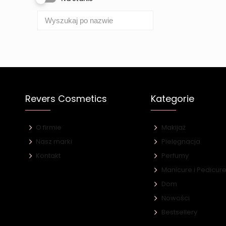
Revers Cosmetics
Kategorie
O firmie
Makijaż
Nasz marki
Pielęgnacja
Kontakt
Perfumy
Manicure i Pedicur
Dom
Nowości
Bestsellery