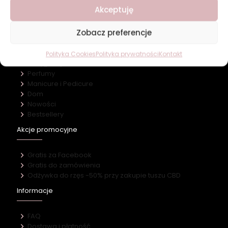
Nasz marki
Akceptuję
Kontakt
Kategorie
Zobacz preferencje
Makijaż
Polityka Cookies
Polityka prywatności
Kontakt
Pielęgnacja
Perfumy
Manicure i Pedicure
Dom
Nowości
Bestsellery
Akcje promocyjne
Gratis za Facebook
Gratis do zamówienia
Odżywka do rzęs -50% przy zakupie tuszu CBD
Informacje
FAQ
Dostawa i płatność