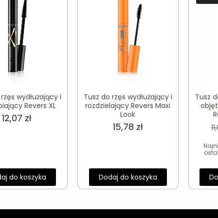
rzęs wydłużający i
Tusz do rzęs wydłużający i
Tusz d
iający Revers XL
rozdzielający Revers Maxi
objęt
Look
R
12,07
zł
15,78
zł
11
Najn
osta
aj do koszyka
Dodaj do koszyka
Do