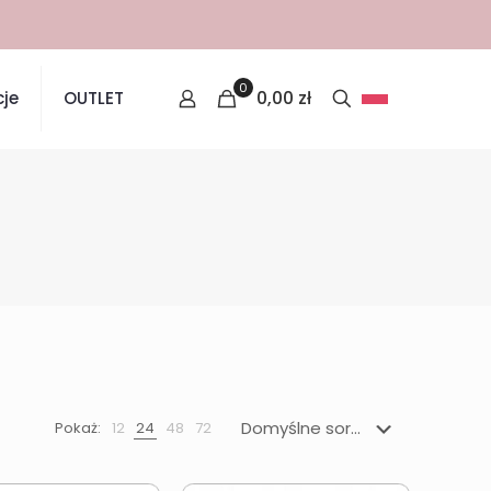
0
0,00
zł
je
OUTLET
Pokaż:
12
24
48
72