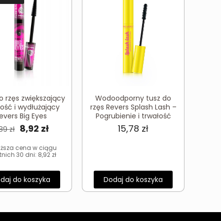
o rzęs zwiększający
Wodoodporny tusz do
ość i wydłużający
rzęs Revers Splash Lash –
evers Big Eyes
Pogrubienie i trwałość
Pierwotna
Aktualna
8,92
zł
15,78
zł
,89
zł
cena
cena
iższa cena w ciągu
wynosiła:
wynosi:
tnich 30 dni:
8,92
zł
11,89 zł.
8,92 zł.
daj do koszyka
Dodaj do koszyka