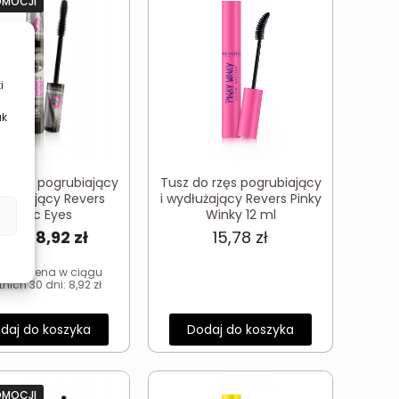
OMOCJI
i
ak
o rzęs pogrubiający
Tusz do rzęs pogrubiający
dkręcający Revers
i wydłużający Revers Pinky
Magic Eyes
Winky 12 ml
Pierwotna
Aktualna
8,92
zł
15,78
zł
,89
zł
cena
cena
iższa cena w ciągu
wynosiła:
wynosi:
tnich 30 dni:
8,92
zł
11,89 zł.
8,92 zł.
daj do koszyka
Dodaj do koszyka
OMOCJI