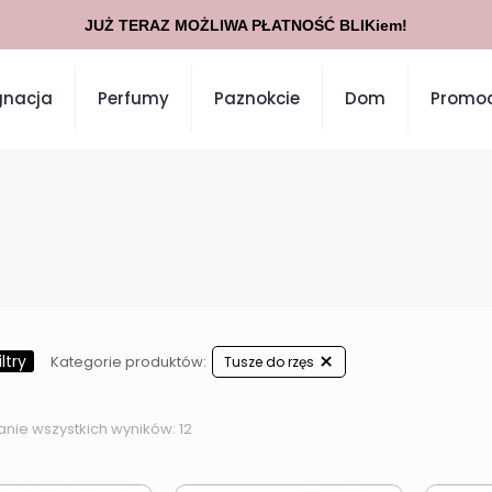
JUŻ TERAZ MOŻLIWA PŁATNOŚĆ BLIKiem!
gnacja
Perfumy
Paznokcie
Dom
Promoc
ltry
Kategorie produktów:
Tusze do rzęs
anie wszystkich wyników: 12