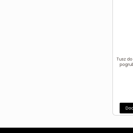
Konturówki
(8)
Pomadki
(42)
Manicure i pedicure
(172)
Lakiery do paznokci
(157)
Tusz do 
Nabłyszczacze, utrwalacze
(2)
pogrub
Odżywki do paznokci i skórek
(6)
Zmywacze, odtłuszczacze, kleje
(7)
Nowości
(83)
Dod
OUTLET
(18)
Pokaż więcej