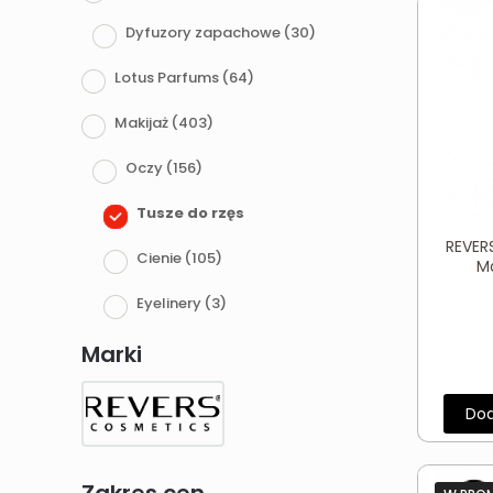
Dyfuzory zapachowe
(30)
Lotus Parfums
(64)
Makijaż
(403)
Oczy
(156)
Tusze do rzęs
REVER
Cienie
(105)
M
Eyelinery
(3)
Kredki do oczu
(9)
Marki
Makijaż brwi
(25)
Dod
Serum i odżywki do brwi i rzęs
(1)
Palety do makijażu i zestawy
(10)