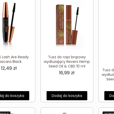
S Lash Are Ready
Tusz do rzęs brązowy
ascara Black
wydłużający Revers Hemp
Seed Oil & CBD 10 ml
12,49
zł
Tusz 
16,99
zł
wydłuż
Seed
aj do koszyka
Dodaj do koszyka
Do