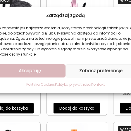
MOCJI
W PR
Zarządzaj zgodą
 zapewnić jak najlepsze wrażenia, korzystamy z technologii, takich jak plik
okie, do przechowywania i/lub uzyskiwania dostępu do informacji o
ądzeniu. Zgoda na te technologie pozwoli nam przetwarzać dane, takie j
howanie podczas przeglądania lub unikalne identyfikatory na tej stronie.
ak wyrażenia zgody lub wycofanie zgody może niekorzystnie wpłynąć na
które cechy i funkcje.
 do rzęs efekt
Tusz do rzęs pogrubiający
Tusz d
tucznych rzęs
i podkręcający Revers Big
i po
Eyes
Akceptuję
Zobacz preferencje
Pierwotna
Aktualna
8,92
zł
89
zł
14,75
zł
11
cena
cena
ższa cena w ciągu
Polityka Cookies
Polityka prywatności
Kontakt
wynosiła:
wynosi:
nich 30 dni:
8,92
zł
Najn
osta
11,89 zł.
8,92 zł.
aj do koszyka
Dodaj do koszyka
Do
W PR