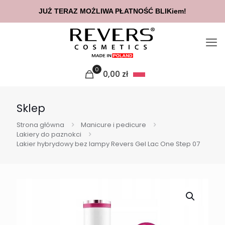
JUŻ TERAZ MOŻLIWA PŁATNOŚĆ BLIKiem!
0
0,00
zł
Sklep
Strona główna
Manicure i pedicure
Lakiery do paznokci
Lakier hybrydowy bez lampy Revers Gel Lac One Step 07