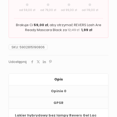
07
od
59,00
zł
od
79,00
zł
od
99,00
zł
od
119,00
zł
Brakuje Ci
59,00
zł
, aby otrzymać REVERS Lash Are
Ready Mascara Black za
12,49
zł
1,99
zł
SKU:
5902815190806
Udostępnij
Opis
Opinie
0
GPSR
Lakier hybrydowy bez lampy Revers Gel Lac