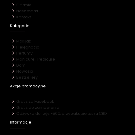
O firmie
Nasz marki
Kontakt
Kategorie
Makijaż
Pielęgnacja
Perfumy
Manicure i Pedicure
Dom
Nowości
Bestsellery
Akcje promocyjne
Gratis za Facebook
Gratis do zamówienia
Odżywka do rzęs -50% przy zakupie tuszu CBD
Informacje