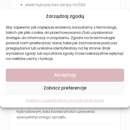
efekt hybrydy bez lampy UV/LED
trwałość nawet do 14 dni
Zarządzaj zgodą
intensywny kolor już po pierwszej warstwie
Aby zapewnić jak najlepsze wrażenia, korzystamy z technologii,
szybkie wysychanie
takich jak pliki cookie, do przechowywania i/lub uzyskiwania
dostępu do informacji o urządzeniu. Zgoda na te technologie
łatwa aplikacja dzięki płaskiemu pędzelkowi
pozwoli nam przetwarzać dane, takie jak zachowanie podczas
odporność na odpryski i ścieranie
przeglądania lub unikalne identyfikatory na tej stronie. Brak
wyrażenia zgody lub wycofanie zgody może niekorzystnie wpłynąć
łatwe usuwanie zwykłym zmywaczem
na niektóre cechy i funkcje.
Zastosowanie i efekt
Akceptuję
Lakier hybrydowy bez lampy Revers Gel Lac One
Step 07 pozwala uzyskać trwały, estetyczny
Zobacz preferencje
manicure o intensywnym kolorze i wysokim
połysku.
Polityka Cookies
Polityka prywatności
Kontakt
Produkt zapewnia efekt jak po manicure
hybrydowym, bez konieczności używania
specjalistycznego sprzętu.