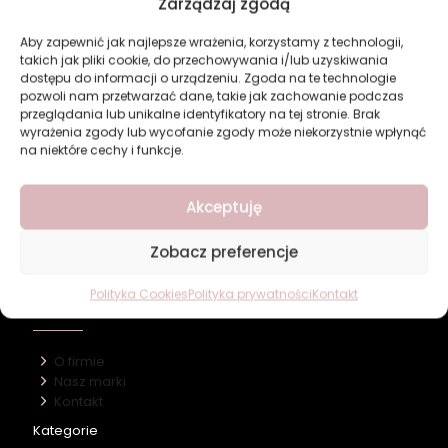
Zarządzaj zgodą
Twoje dane osobowe będą wykorzystywane w celu poprawy
Twojego doświadczenia na tej stronie, zarządzania dostępem do
Aby zapewnić jak najlepsze wrażenia, korzystamy z technologii,
Twojego konta oraz w innych celach opisanych na naszej stronie
takich jak pliki cookie, do przechowywania i/lub uzyskiwania
polityka prywatności
.
dostępu do informacji o urządzeniu. Zgoda na te technologie
pozwoli nam przetwarzać dane, takie jak zachowanie podczas
przeglądania lub unikalne identyfikatory na tej stronie. Brak
Zarejestruj się
wyrażenia zgody lub wycofanie zgody może niekorzystnie wpłynąć
na niektóre cechy i funkcje.
Akceptuję
Zobacz preferencje
Polityka Cookies
Polityka prywatności
Kontakt
Revers Cosmetics
O firmie
Nasz marki
Kontakt
Kategorie