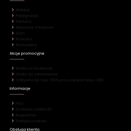
Makijaż
Pielęgnacja
Perfumy
Manicure i Pedicure
Dom
Nowości
Bestsellery
Akcje promocyjne
Gratis za Facebook
Gratis do zamówienia
Odżywka do rzęs -50% przy zakupie tuszu CBD
Informacje
FAQ
Dostawa i płatność
Regulamin
Polityka cookies
Obsługa klienta