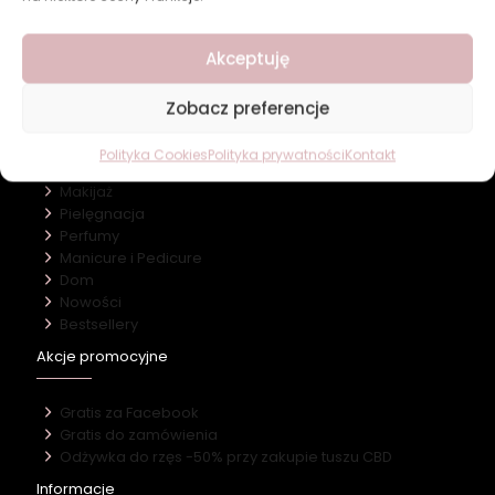
Revers Cosmetics
Akceptuję
O firmie
Nasz marki
Kontakt
Zobacz preferencje
Kategorie
Polityka Cookies
Polityka prywatności
Kontakt
Makijaż
Pielęgnacja
Perfumy
Manicure i Pedicure
Dom
Nowości
Bestsellery
Akcje promocyjne
Gratis za Facebook
Gratis do zamówienia
Odżywka do rzęs -50% przy zakupie tuszu CBD
Informacje