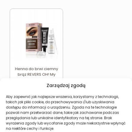
Henna do brwi ciemny
brąz REVERS OH! My
Brow
Zarządzaj zgodą
8,24
zł
Dodaj do koszyka
Aby zapewnić jak najlepsze wrażenia, korzystamy z technologii,
takich jak pliki cookie, do przechowywania i/lub uzyskiwania
dostępu do informacji o urządzeniu. Zgoda na te technologie
pozwoli nam przetwarzać dane, takie jak zachowanie podczas
przeglądania lub unikalne identyfikatory na tej stronie. Brak
wyrażenia zgody lub wycofanie zgody może niekorzystnie wpłynąć
Revers Cosmetics
na niektóre cechy i funkcje.