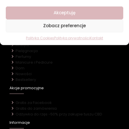
O firmie
Akceptuję
Nasz marki
Kontakt
Zobacz preferencje
Kategorie
Polityka Cookies
Polityka prywatności
Kontakt
Makijaż
Pielęgnacja
Perfumy
Manicure i Pedicure
Dom
Nowości
Bestsellery
Akcje promocyjne
Gratis za Facebook
Gratis do zamówienia
Odżywka do rzęs -50% przy zakupie tuszu CBD
Informacje