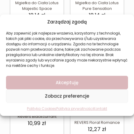
Mgiełka do Ciała Lotus
Mgiełka do Ciała Lotus
Majestic Space
Pure Sensation
18,14
zł
18,14
zł
Zarządzaj zgodą
Dodaj do koszyka
Dodaj do koszyka
Aby zapewnić jak najlepsze wrażenia, korzystamy z technologii,
takich jak pliki cookie, do przechowywania i/lub uzyskiwania
dostępu do informacji o urządzeniu. Zgoda na te technologie
pozwoli nam przetwarzać dane, takie jak zachowanie podczas
przeglądania lub unikalne identyfikatory na tej stronie. Brak
wyrażenia zgody lub wycofanie zgody może niekorzystnie wpłynąć
na niektóre cechy i funkcje.
Akceptuję
Zobacz preferencje
Perfumy damskie
Polityka Cookies
Polityka prywatności
Kontakt
czarna porzeczka
Revers Blackcurrant
10,99
zł
REVERS Floral Romance
12,27
zł