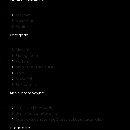
Revers Cosmetics
O firmie
Nasz marki
Kontakt
Kategorie
Makijaż
Pielęgnacja
Perfumy
Manicure i Pedicure
Dom
Nowości
Bestsellery
Akcje promocyjne
Gratis za Facebook
Gratis do zamówienia
Odżywka do rzęs -50% przy zakupie tuszu CBD
Informacje