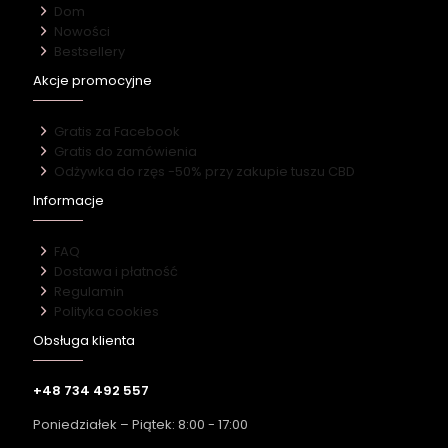
Dom
Nowości
Bestsellery
Akcje promocyjne
Gratis za Facebook
Gratis do zamówienia
Odżywka do rzęs -50% przy zakupie tuszu CBD
Informacje
FAQ
Dostawa i płatność
Regulamin
Polityka cookies
Obsługa klienta
+48 734 492 557
Poniedziałek – Piątek: 8:00 - 17:00