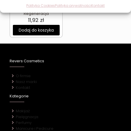
Pure Essence –
Polityka Cookies
Polityka prywatności
Kontakt
Intensywne Nawilżenie i
Regeneracja
11,92
zł
Dodaj do koszyka
Revers Cosmetics
O firmie
Nasz marki
Kontakt
Kategorie
Makijaż
Pielęgnacja
Perfumy
Manicure i Pedicure