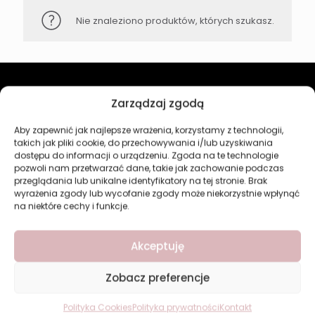
Nie znaleziono produktów, których szukasz.
Zarządzaj zgodą
Revers Cosmetics
Aby zapewnić jak najlepsze wrażenia, korzystamy z technologii,
O firmie
takich jak pliki cookie, do przechowywania i/lub uzyskiwania
Nasz marki
dostępu do informacji o urządzeniu. Zgoda na te technologie
Kontakt
pozwoli nam przetwarzać dane, takie jak zachowanie podczas
przeglądania lub unikalne identyfikatory na tej stronie. Brak
Kategorie
wyrażenia zgody lub wycofanie zgody może niekorzystnie wpłynąć
na niektóre cechy i funkcje.
Makijaż
Pielęgnacja
Akceptuję
Perfumy
Manicure i Pedicure
Zobacz preferencje
Dom
Nowości
Polityka Cookies
Polityka prywatności
Kontakt
Bestsellery