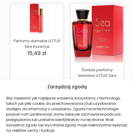
Perfumy damskie LOTUS
Sea Essence
15,49
zł
Świeże perfumy
damskie LOTUS Sea
Essence
Zarządzaj zgodą
39,99
zł
Dodaj do koszyka
Dodaj do koszyka
Aby zapewnić jak najlepsze wrażenia, korzystamy z technologii,
takich jak pliki cookie, do przechowywania i/lub uzyskiwania
dostępu do informacji o urządzeniu. Zgoda na te technologie
pozwoli nam przetwarzać dane, takie jak zachowanie podczas
przeglądania lub unikalne identyfikatory na tej stronie. Brak
wyrażenia zgody lub wycofanie zgody może niekorzystnie wpłynąć
Revers Cosmetics
na niektóre cechy i funkcje.