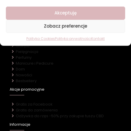
O firmie
Akceptuję
Nasz marki
Kontakt
Zobacz preferencje
Kategorie
Polityka Cookies
Polityka prywatności
Kontakt
Makijaż
Pielęgnacja
Perfumy
Manicure i Pedicure
Dom
Nowości
Bestsellery
Akcje promocyjne
Gratis za Facebook
Gratis do zamówienia
Odżywka do rzęs -50% przy zakupie tuszu CBD
Informacje