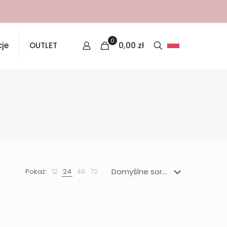
0
0,00
zł
je
OUTLET
Pokaż:
12
24
48
72