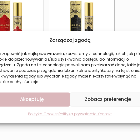
Zarządzaj zgodą
 zapewnić jak najlepsze wrażenia, korzystamy z technologii, takich jak plik
okie, do przechowywania i/lub uzyskiwania dostępu do informacji o
ądzeniu. Zgoda na te technologie pozwoli nam przetwarzać dane, takie j
howanie podczas przeglądania lub unikalne identyfikatory na tej stronie.
ak wyrażenia zgody lub wycofanie zgody może niekorzystnie wpłynąć na
ntalne perfumy
Słodkie perfumy uniseks
które cechy i funkcje.
s LOTUS Sands of
LOTUS Sultan Midnight
Oman
15,77
zł
15,77
zł
Akceptuję
Zobacz preferencje
aj do koszyka
Dodaj do koszyka
Polityka Cookies
Polityka prywatności
Kontakt