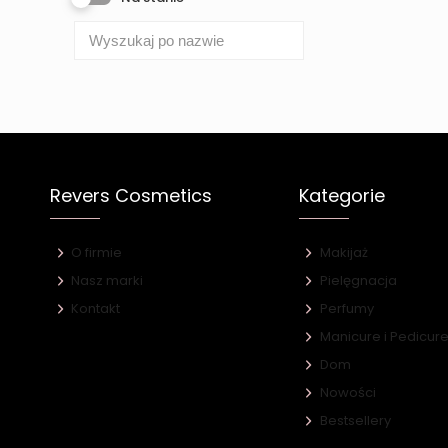
Revers Cosmetics
Kategorie
O firmie
Makijaż
Nasz marki
Pielęgnacja
Kontakt
Perfumy
Manicure i Pedicur
Dom
Nowości
Bestsellery