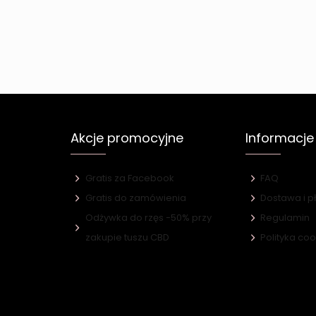
Akcje promocyjne
Informacje
Gratis za Facebook
FAQ
Gratis do zamówienia
Dostawa i p
Odżywka do rzęs -50% przy
Regulamin
e
zakupie tuszu CBD
Polityka co