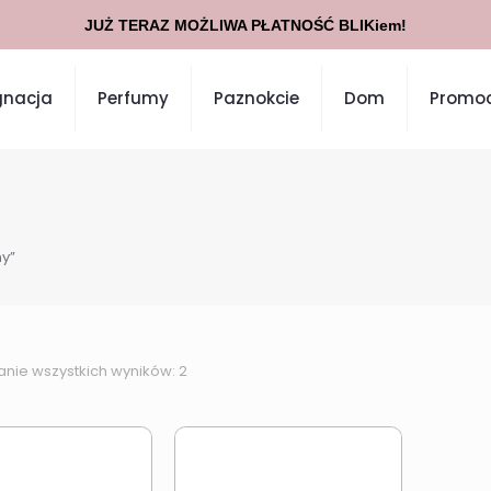
JUŻ TERAZ MOŻLIWA PŁATNOŚĆ BLIKiem!
gnacja
Perfumy
Paznokcie
Dom
Promoc
my”
anie wszystkich wyników: 2