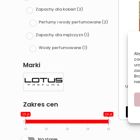
Zapachy dla kobiet
(2)
Perfumy i wody perfumowane
(2)
Zapachy dla mężczyzn
(1)
Wody perfumowane
(1)
Aby
co
Marki
urz
zac
Br
Orie
nie
unisek
Zakres cen
Dod
15 zł
16 zł
15
15
16
16
16
Na stanie