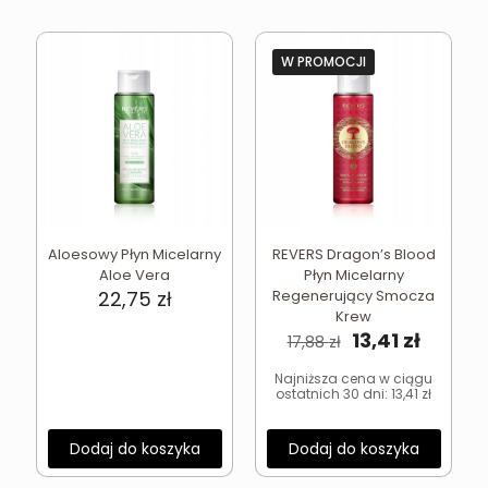
W PROMOCJI
Aloesowy Płyn Micelarny
REVERS Dragon’s Blood
Aloe Vera
Płyn Micelarny
22,75
zł
Regenerujący Smocza
Krew
Pierwotna
Aktual
13,41
zł
17,88
zł
cena
cena
wynosiła:
wynosi
Najniższa cena w ciągu
ostatnich 30 dni:
13,41
zł
17,88 zł.
13,41 zł.
Dodaj do koszyka
Dodaj do koszyka