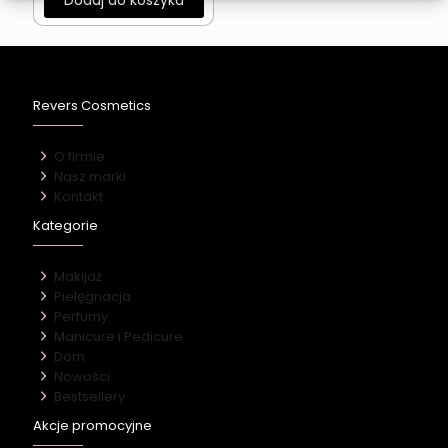
Dodaj do koszyka
Revers Cosmetics
O firmie
Nasz marki
Kontakt
Kategorie
Makijaż
Pielęgnacja
Perfumy
Manicure i Pedicure
Dom
Nowości
Bestsellery
Akcje promocyjne