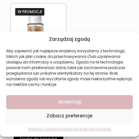
W PROMOCJI
Zarządzaj zgodą
Aby zapewnić jak najlepsze wrażenia, korzystamy z technologii,
takich jak pliki cookie, do przechowywania i/lub uzyskiwania
dostępu do informacji o urządzeniu. Zgoda na te technologie
pozwoli nam przetwarzać dane, takie jak zachowanie podczas
przeglądania lub unikalne identyfikatory na tej stronie. Brak
wyrażenia zgody lub wycofanie zgody może niekorzystnie wpłynąć
na niektóre cechy i funkcje.
REVERS Płyn Micelarny z
Olejem Konopnym CBD
Nawilżający
Akceptuję
Pierwotna
Aktualna
17,61
zł
23,48
zł
cena
cena
Zobacz preferencje
wynosiła:
wynosi:
Najniższa cena w ciągu
ostatnich 30 dni:
17,61
zł
23,48 zł.
17,61 zł.
Polityka Cookies
Polityka prywatności
Kontakt