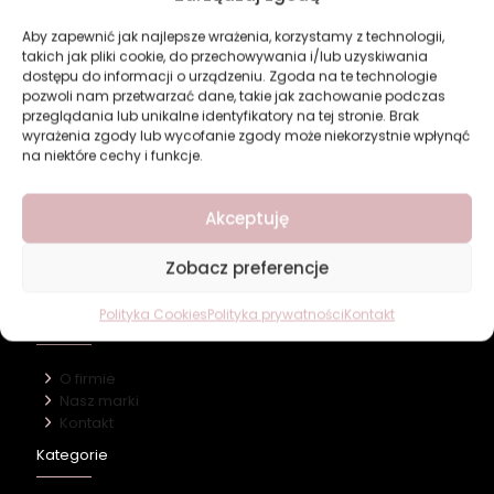
Aby zapewnić jak najlepsze wrażenia, korzystamy z technologii,
takich jak pliki cookie, do przechowywania i/lub uzyskiwania
dostępu do informacji o urządzeniu. Zgoda na te technologie
pozwoli nam przetwarzać dane, takie jak zachowanie podczas
przeglądania lub unikalne identyfikatory na tej stronie. Brak
Spray do Pomieszczeń
wyrażenia zgody lub wycofanie zgody może niekorzystnie wpłynąć
Revers Smooth Touch
na niektóre cechy i funkcje.
17,49
zł
Dodaj do koszyka
Akceptuję
Zobacz preferencje
Polityka Cookies
Polityka prywatności
Kontakt
Revers Cosmetics
O firmie
Nasz marki
Kontakt
Kategorie