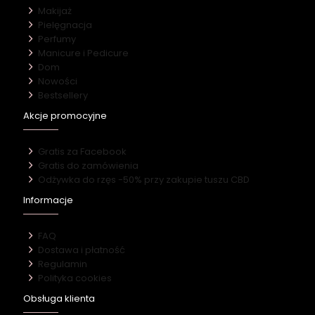
Makijaż
Pielęgnacja
Perfumy
Manicure i Pedicure
Dom
Nowości
Bestsellery
Akcje promocyjne
Gratis za Facebook
Gratis do zamówienia
Odżywka do rzęs -50% przy zakupie tuszu CBD
Informacje
FAQ
Dostawa i płatność
Regulamin
Polityka cookies
Obsługa klienta