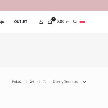
0
0,00
zł
je
OUTLET
Pokaż:
12
24
48
72