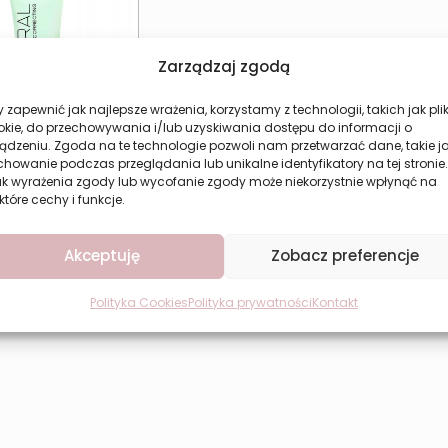
Zarządzaj zgodą
 zapewnić jak najlepsze wrażenia, korzystamy z technologii, takich jak plik
okie, do przechowywania i/lub uzyskiwania dostępu do informacji o
ądzeniu. Zgoda na te technologie pozwoli nam przetwarzać dane, takie j
howanie podczas przeglądania lub unikalne identyfikatory na tej stronie.
gująca baza pod
ak wyrażenia zgody lub wycofanie zgody może niekorzystnie wpłynąć na
jaż 30ml REVERS
które cechy i funkcje.
15,68
zł
aj do koszyka
Akceptuję
Zobacz preferencje
Polityka Cookies
Polityka prywatności
Kontakt