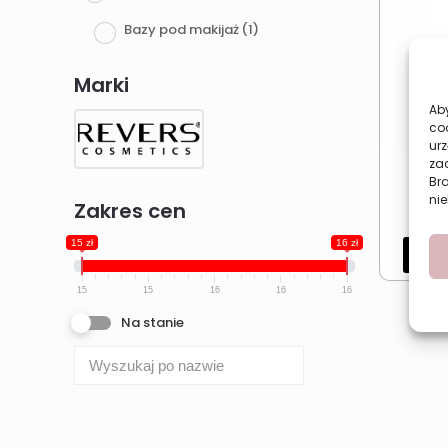
Bazy pod makijaż
(1)
Marki
Aby
co
urz
zac
Kory
Br
maki
nie
Zakres cen
15 zł
16 zł
Dod
15
15
16
16
16
Na stanie