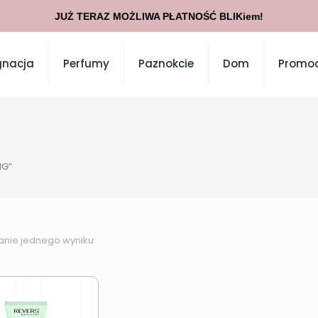
JUŻ TERAZ MOŻLIWA PŁATNOŚĆ BLIKiem!
gnacja
Perfumy
Paznokcie
Dom
Promoc
NG”
anie jednego wyniku