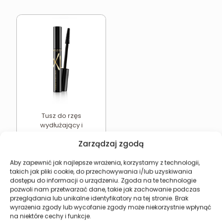
Tusz do rzęs
wydłużający i
pogrubiający Revers XL
Zarządzaj zgodą
12,07
zł
Dodaj do koszyka
Aby zapewnić jak najlepsze wrażenia, korzystamy z technologii,
takich jak pliki cookie, do przechowywania i/lub uzyskiwania
dostępu do informacji o urządzeniu. Zgoda na te technologie
pozwoli nam przetwarzać dane, takie jak zachowanie podczas
przeglądania lub unikalne identyfikatory na tej stronie. Brak
wyrażenia zgody lub wycofanie zgody może niekorzystnie wpłynąć
Revers Cosmetics
na niektóre cechy i funkcje.