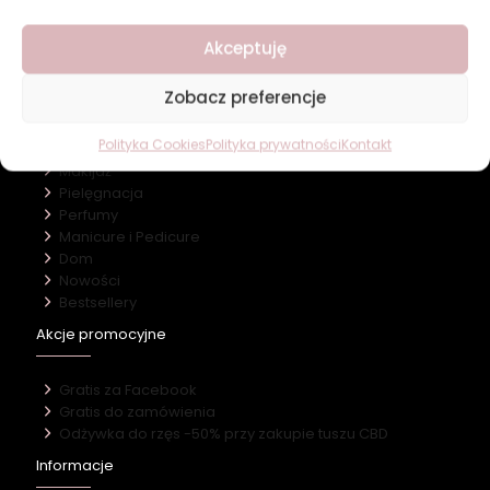
O firmie
Akceptuję
Nasz marki
Kontakt
Zobacz preferencje
Kategorie
Polityka Cookies
Polityka prywatności
Kontakt
Makijaż
Pielęgnacja
Perfumy
Manicure i Pedicure
Dom
Nowości
Bestsellery
Akcje promocyjne
Gratis za Facebook
Gratis do zamówienia
Odżywka do rzęs -50% przy zakupie tuszu CBD
Informacje