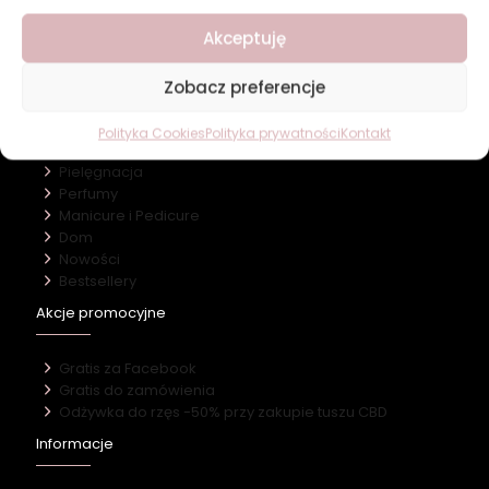
O firmie
Akceptuję
Nasz marki
Kontakt
Zobacz preferencje
Kategorie
Polityka Cookies
Polityka prywatności
Kontakt
Makijaż
Pielęgnacja
Perfumy
Manicure i Pedicure
Dom
Nowości
Bestsellery
Akcje promocyjne
Gratis za Facebook
Gratis do zamówienia
Odżywka do rzęs -50% przy zakupie tuszu CBD
Informacje