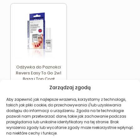
Odżywka do Paznokci
Revers Easy To Go 2w1
Baza i Top Coat
10,52
zł
Zarządzaj zgodą
Dodaj do koszyka
Aby zapewnić jak najlepsze wrażenia, korzystamy z technologii,
takich jak pliki cookie, do przechowywania i/lub uzyskiwania
dostępu do informacji o urządzeniu. Zgoda na te technologie
pozwoli nam przetwarzać dane, takie jak zachowanie podczas
przeglądania lub unikalne identyfikatory na tej stronie. Brak
wyrażenia zgody lub wycofanie zgody może niekorzystnie wpłynąć
Revers Cosmetics
na niektóre cechy i funkcje.