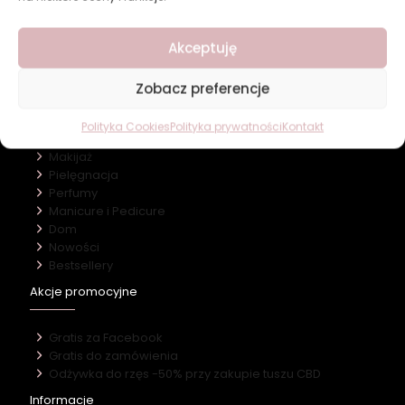
Revers Cosmetics
Akceptuję
O firmie
Nasz marki
Kontakt
Zobacz preferencje
Kategorie
Polityka Cookies
Polityka prywatności
Kontakt
Makijaż
Pielęgnacja
Perfumy
Manicure i Pedicure
Dom
Nowości
Bestsellery
Akcje promocyjne
Gratis za Facebook
Gratis do zamówienia
Odżywka do rzęs -50% przy zakupie tuszu CBD
Informacje