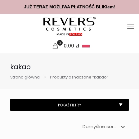
JUŻ TERAZ MOŻLIWA PŁATNOŚĆ BLIKiem!
0
0,00
zł
kakao
Strona główna
Produkty oznaczone “kakao”