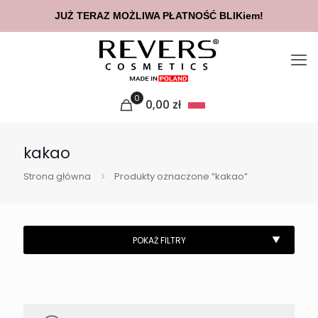
JUŻ TERAZ MOŻLIWA PŁATNOŚĆ BLIKiem!
0
0,00
zł
kakao
Strona główna
Produkty oznaczone “kakao”