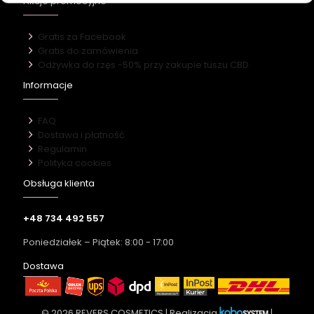
Akcje promocyjne
Gratis za Facebook
Gratis do zamówienia
Odżywka do rzęs -50% przy zakupie tuszu CBD
Informacje
FAQ
Dostawa i płatność
Regulamin
Polityka cookies
Obsługa klienta
+48 734 492 557
Poniedziałek – Piątek: 8:00 - 17:00
Dostawa
© 2026 REVERS COSMETICS | Realizacja
|