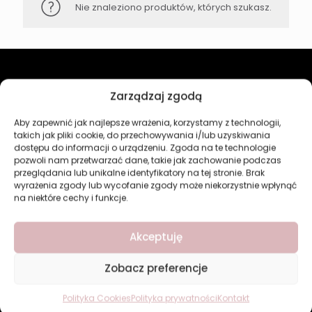
Nie znaleziono produktów, których szukasz.
Revers Cosmetics
Zarządzaj zgodą
Aby zapewnić jak najlepsze wrażenia, korzystamy z technologii,
O firmie
takich jak pliki cookie, do przechowywania i/lub uzyskiwania
Nasz marki
dostępu do informacji o urządzeniu. Zgoda na te technologie
Kontakt
pozwoli nam przetwarzać dane, takie jak zachowanie podczas
przeglądania lub unikalne identyfikatory na tej stronie. Brak
Kategorie
wyrażenia zgody lub wycofanie zgody może niekorzystnie wpłynąć
na niektóre cechy i funkcje.
Makijaż
Pielęgnacja
Akceptuję
Perfumy
Manicure i Pedicure
Dom
Zobacz preferencje
Nowości
Bestsellery
Polityka Cookies
Polityka prywatności
Kontakt