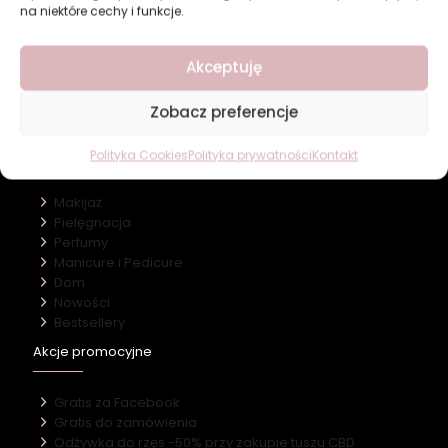
na niektóre cechy i funkcje.
Revers Cosmetics
Akceptuję
O firmie
Nasz marki
Zobacz preferencje
Kontakt
Kategorie
Polityka Cookies
Polityka prywatności
Kontakt
Makijaż
Pielęgnacja
Perfumy
Manicure i Pedicure
Dom
Nowości
Bestsellery
Akcje promocyjne
Gratis za Facebook
Gratis do zamówienia
Odżywka do rzęs -50% przy zakupie tuszu CBD