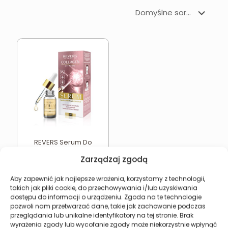
REVERS Serum Do
Twarzy z Kolagenem
Zarządzaj zgodą
Ujędrniające Liftingujące
16,93
zł
Aby zapewnić jak najlepsze wrażenia, korzystamy z technologii,
takich jak pliki cookie, do przechowywania i/lub uzyskiwania
Dodaj do koszyka
dostępu do informacji o urządzeniu. Zgoda na te technologie
pozwoli nam przetwarzać dane, takie jak zachowanie podczas
przeglądania lub unikalne identyfikatory na tej stronie. Brak
wyrażenia zgody lub wycofanie zgody może niekorzystnie wpłynąć