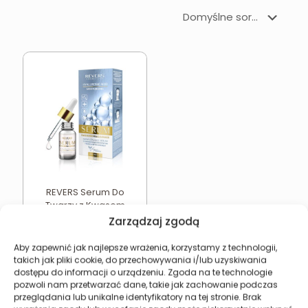
REVERS Serum Do
Twarzy z Kwasem
Hialuronowym
Zarządzaj zgodą
Intensywnie Nawilżające
16,93
zł
Aby zapewnić jak najlepsze wrażenia, korzystamy z technologii,
takich jak pliki cookie, do przechowywania i/lub uzyskiwania
Dodaj do koszyka
dostępu do informacji o urządzeniu. Zgoda na te technologie
pozwoli nam przetwarzać dane, takie jak zachowanie podczas
przeglądania lub unikalne identyfikatory na tej stronie. Brak