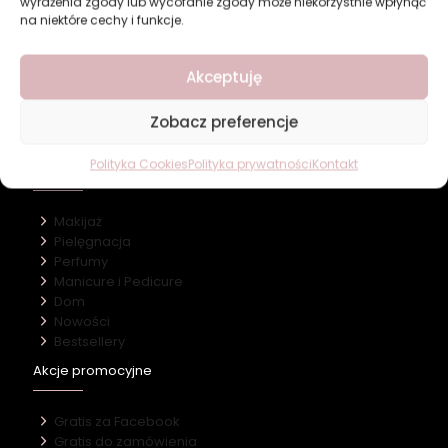
wyrażenia zgody lub wycofanie zgody może niekorzystnie wpłynąć
na niektóre cechy i funkcje.
Revers Cosmetics
Akceptuję
O firmie
Zobacz preferencje
Nasz marki
Kontakt
Polityka Cookies
Polityka prywatności
Kontakt
Kategorie
Makijaż
Pielęgnacja
Perfumy
Manicure i Pedicure
Dom
Nowości
Bestsellery
Akcje promocyjne
Gratis za Facebook
Gratis do zamówienia