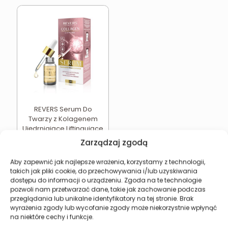
REVERS Serum Do
Twarzy z Kolagenem
Ujędrniające Liftingujące
16,93
zł
Zarządzaj zgodą
Dodaj do koszyka
Aby zapewnić jak najlepsze wrażenia, korzystamy z technologii,
takich jak pliki cookie, do przechowywania i/lub uzyskiwania
dostępu do informacji o urządzeniu. Zgoda na te technologie
pozwoli nam przetwarzać dane, takie jak zachowanie podczas
przeglądania lub unikalne identyfikatory na tej stronie. Brak
wyrażenia zgody lub wycofanie zgody może niekorzystnie wpłynąć
Revers Cosmetics
na niektóre cechy i funkcje.