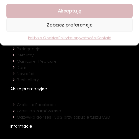
O firmie
Akceptuję
Nasz marki
Kontakt
Zobacz preferencje
Kategorie
Polityka Cookies
Polityka prywatności
Kontakt
Makijaż
Pielęgnacja
Perfumy
Manicure i Pedicure
Dom
Nowości
Bestsellery
Akcje promocyjne
Gratis za Facebook
Gratis do zamówienia
Odżywka do rzęs -50% przy zakupie tuszu CBD
Informacje