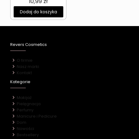
10,99
zł
Dodaj do koszyka
Revers Cosmetics
O firmie
Nasz marki
Kontakt
Kategorie
Makijaż
Pielęgnacja
Perfumy
Manicure i Pedicure
Dom
Nowości
Bestsellery