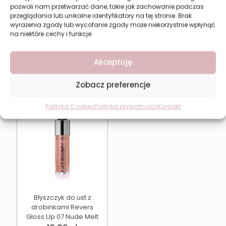
pozwoli nam przetwarzać dane, takie jak zachowanie podczas
przeglądania lub unikalne identyfikatory na tej stronie. Brak
Błyszczyk do ust z
Błyszczyk do ust z
wyrażenia zgody lub wycofanie zgody może niekorzystnie wpłynąć
drobinkami Revers
drobinkami Revers
na niektóre cechy i funkcje.
Gloss Up 05 Gloss Baby
Gloss Up 06 Jelly Ice
10,99
zł
10,99
zł
Akceptuję
Dodaj do koszyka
Dodaj do koszyka
Zobacz preferencje
Polityka Cookies
Polityka prywatności
Kontakt
Błyszczyk do ust z
drobinkami Revers
Gloss Up 07 Nude Melt