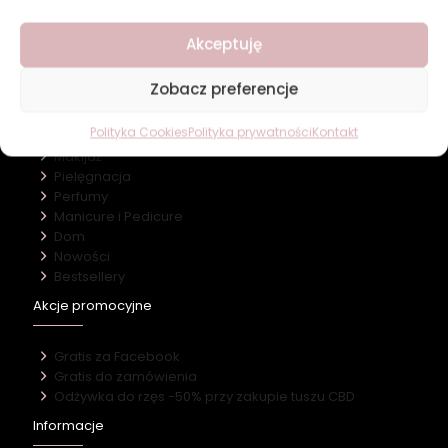
O firmie
Akceptuję
Nasz marki
Kontakt
Zobacz preferencje
Kategorie
Polityka Cookies
Polityka prywatności
Kontakt
Makijaż
Pielęgnacja
Perfumy
Manicure i Pedicure
Dom
Nowości
Bestsellery
Akcje promocyjne
Gratis za Facebook
Gratis do zamówienia
Odżywka do rzęs -50% przy zakupie tuszu CBD
Informacje