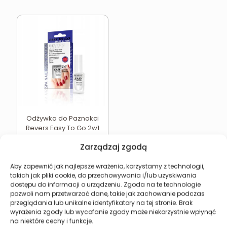
Odżywka do Paznokci
Revers Easy To Go 2w1
Baza i Top Coat
Zarządzaj zgodą
10,52
zł
Dodaj do koszyka
Aby zapewnić jak najlepsze wrażenia, korzystamy z technologii,
takich jak pliki cookie, do przechowywania i/lub uzyskiwania
dostępu do informacji o urządzeniu. Zgoda na te technologie
pozwoli nam przetwarzać dane, takie jak zachowanie podczas
przeglądania lub unikalne identyfikatory na tej stronie. Brak
wyrażenia zgody lub wycofanie zgody może niekorzystnie wpłynąć
Revers Cosmetics
na niektóre cechy i funkcje.