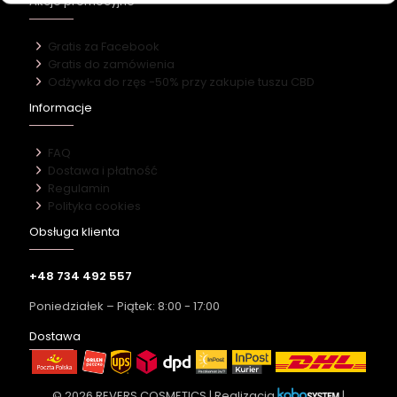
Akcje promocyjne
Gratis za Facebook
Gratis do zamówienia
Odżywka do rzęs -50% przy zakupie tuszu CBD
Informacje
FAQ
Dostawa i płatność
Regulamin
Polityka cookies
Obsługa klienta
+48 734 492 557
Poniedziałek – Piątek: 8:00 - 17:00
Dostawa
© 2026 REVERS COSMETICS | Realizacja
|