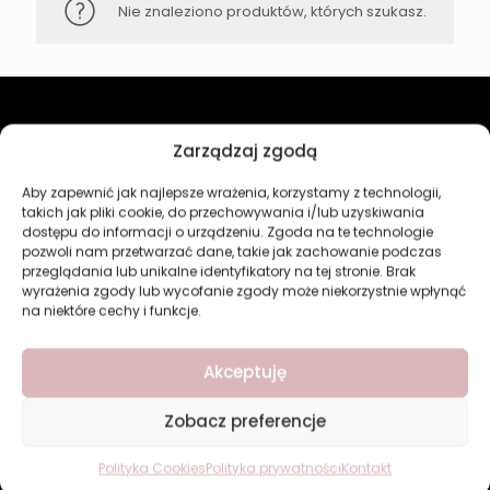
Nie znaleziono produktów, których szukasz.
Revers Cosmetics
Zarządzaj zgodą
Aby zapewnić jak najlepsze wrażenia, korzystamy z technologii,
O firmie
takich jak pliki cookie, do przechowywania i/lub uzyskiwania
Nasz marki
dostępu do informacji o urządzeniu. Zgoda na te technologie
Kontakt
pozwoli nam przetwarzać dane, takie jak zachowanie podczas
przeglądania lub unikalne identyfikatory na tej stronie. Brak
Kategorie
wyrażenia zgody lub wycofanie zgody może niekorzystnie wpłynąć
na niektóre cechy i funkcje.
Makijaż
Pielęgnacja
Akceptuję
Perfumy
Manicure i Pedicure
Dom
Zobacz preferencje
Nowości
Bestsellery
Polityka Cookies
Polityka prywatności
Kontakt