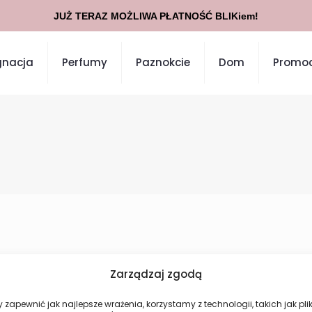
JUŻ TERAZ MOŻLIWA PŁATNOŚĆ BLIKiem!
gnacja
Perfumy
Paznokcie
Dom
Promoc
Zarządzaj zgodą
Nie znaleziono produktów, których szukasz.
 zapewnić jak najlepsze wrażenia, korzystamy z technologii, takich jak plik