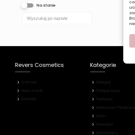
co
Na stanie
urz
zac
Br
nie
Revers Cosmetics
Kategorie
O firmie
Makijaż
Nasz marki
Pielęgnacja
Kontakt
Perfumy
Manicure i Pedicur
Dom
Nowości
Bestsellery