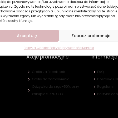
okie, do przechowywania i/lub uzyskiwania dostępu do informacji o
ądzeniu. Zgoda na te technologie pozwoli nam przetwarzać dane, takie j
howanie podczas przeglądania lub unikalne identyfikatory na tej stronie.
ak wyrażenia zgody lub wycofanie zgody może niekorzystnie wpłynąć na
które cechy i funkcje.
Akceptuję
Zobacz preferencje
Polityka Cookies
Polityka prywatności
Kontakt
Akcje promocyjne
Informacje
Gratis za Facebook
FAQ
Gratis do zamówienia
Dostawa i p
Odżywka do rzęs -50% przy
Regulamin
e
zakupie tuszu CBD
Polityka co