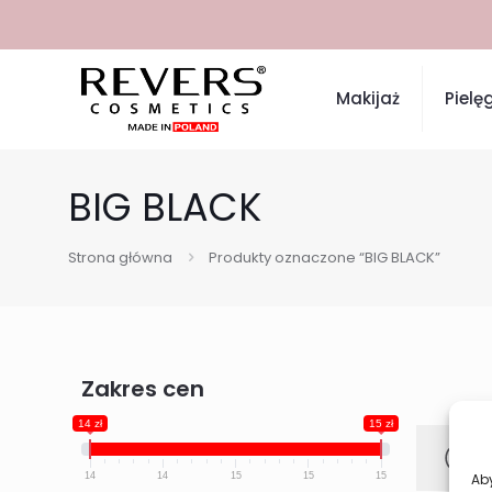
Makijaż
Pielę
BIG BLACK
Strona główna
Produkty oznaczone “BIG BLACK”
Zakres cen
14 zł
15 zł
14
14
15
15
15
Aby