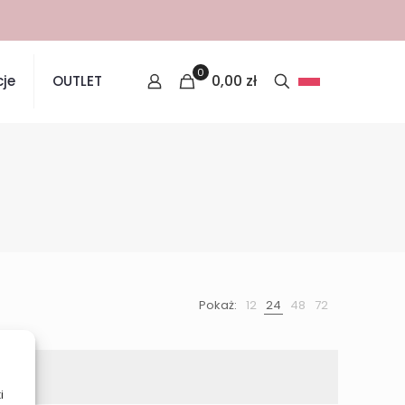
0
0,00
zł
je
OUTLET
Pokaż:
12
24
48
72
i