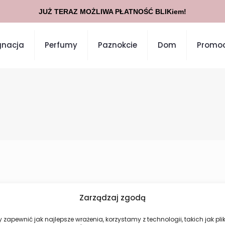
JUŻ TERAZ MOŻLIWA PŁATNOŚĆ BLIKiem!
gnacja
Perfumy
Paznokcie
Dom
Promoc
Zarządzaj zgodą
Nie znaleziono produktów, których szukasz.
 zapewnić jak najlepsze wrażenia, korzystamy z technologii, takich jak plik