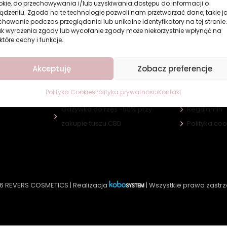
okie, do przechowywania i/lub uzyskiwania dostępu do informacji o
ądzeniu. Zgoda na te technologie pozwoli nam przetwarzać dane, takie j
howanie podczas przeglądania lub unikalne identyfikatory na tej stronie.
ak wyrażenia zgody lub wycofanie zgody może niekorzystnie wpłynąć na
które cechy i funkcje.
Akcje promocyjne
Informacje
Akceptuję
Zobacz preferencje
Gratis za Facebook
FAQ
Polityka Cookies
Polityka prywatności
Kontakt
Gratis do zamówienia
Dostawa i p
Odżywka do rzęs -50% przy
Regulamin
e
zakupie tuszu CBD
Polityka co
6 REVERS COSMETICS | Realizacja
| Wszystkie prawa zastr