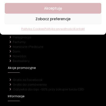
O firmie
Akceptuję
Nasz marki
Kontakt
Zobacz preferencje
Kategorie
Polityka Cookies
Polityka prywatności
Kontakt
Makijaż
Pielęgnacja
Perfumy
Manicure i Pedicure
Dom
Nowości
Bestsellery
Akcje promocyjne
Gratis za Facebook
Gratis do zamówienia
Odżywka do rzęs -50% przy zakupie tuszu CBD
Informacje