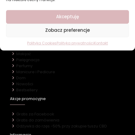
Revers Cosmetics
Akceptuję
O firmie
Nasz marki
Kontakt
Zobacz preferencje
Kategorie
Polityka Cookies
Polityka prywatności
Kontakt
Makijaż
Pielęgnacja
Perfumy
Manicure i Pedicure
Dom
Nowości
Bestsellery
Akcje promocyjne
Gratis za Facebook
Gratis do zamówienia
Odżywka do rzęs -50% przy zakupie tuszu CBD
Informacje