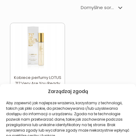
Kobiece perfumy LOTUS
717 Very Are You Ready
To Party? Now
Zarządzaj zgodą
15,49
zł
Aby zapewnić jak najlepsze wrażenia, korzystamy z technologii,
Dodaj do koszyka
takich jak pliki cookie, do przechowywania i/lub uzyskiwania
dostępu do informacji o urządzeniu. Zgoda na te technologie
pozwoli nam przetwarzać dane, takie jak zachowanie podczas
przeglądania lub unikalne identyfikatory na tej stronie. Brak
wyrażenia zgody lub wycofanie zgody może niekorzystnie wpłynąć
na niektóre cechy i funkcje.