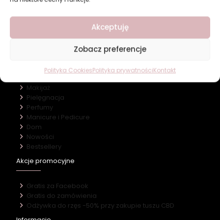
Revers Cosmetics
Akceptuję
O firmie
Nasz marki
Kontakt
Zobacz preferencje
Kategorie
Polityka Cookies
Polityka prywatności
Kontakt
Makijaż
Pielęgnacja
Perfumy
Manicure i Pedicure
Dom
Nowości
Bestsellery
Akcje promocyjne
Gratis za Facebook
Gratis do zamówienia
Odżywka do rzęs -50% przy zakupie tuszu CBD
Informacje