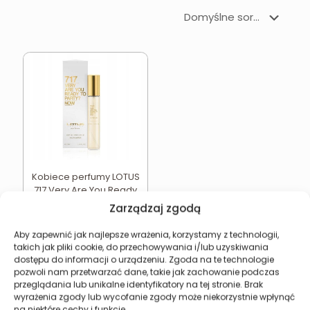
Kobiece perfumy LOTUS
717 Very Are You Ready
To Party? Now
Zarządzaj zgodą
15,49
zł
Aby zapewnić jak najlepsze wrażenia, korzystamy z technologii,
Dodaj do koszyka
takich jak pliki cookie, do przechowywania i/lub uzyskiwania
dostępu do informacji o urządzeniu. Zgoda na te technologie
pozwoli nam przetwarzać dane, takie jak zachowanie podczas
przeglądania lub unikalne identyfikatory na tej stronie. Brak
wyrażenia zgody lub wycofanie zgody może niekorzystnie wpłynąć
na niektóre cechy i funkcje.