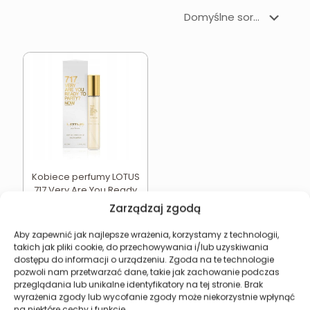
Kobiece perfumy LOTUS
717 Very Are You Ready
To Party? Now
Zarządzaj zgodą
15,49
zł
Aby zapewnić jak najlepsze wrażenia, korzystamy z technologii,
Dodaj do koszyka
takich jak pliki cookie, do przechowywania i/lub uzyskiwania
dostępu do informacji o urządzeniu. Zgoda na te technologie
pozwoli nam przetwarzać dane, takie jak zachowanie podczas
przeglądania lub unikalne identyfikatory na tej stronie. Brak
wyrażenia zgody lub wycofanie zgody może niekorzystnie wpłynąć
na niektóre cechy i funkcje.