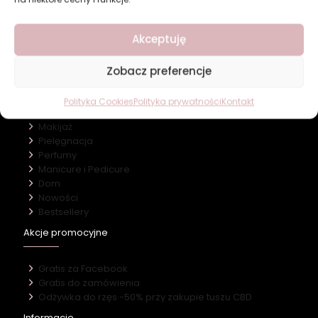
Revers Cosmetics
Akceptuję
O firmie
Nasz marki
Kontakt
Zobacz preferencje
Kategorie
Polityka Cookies
Polityka prywatności
Kontakt
Makijaż
Pielęgnacja
Perfumy
Manicure i Pedicure
Dom
Nowości
Bestsellery
Akcje promocyjne
Gratis za Facebook
Gratis do zamówienia
Odżywka do rzęs -50% przy zakupie tuszu CBD
Informacje