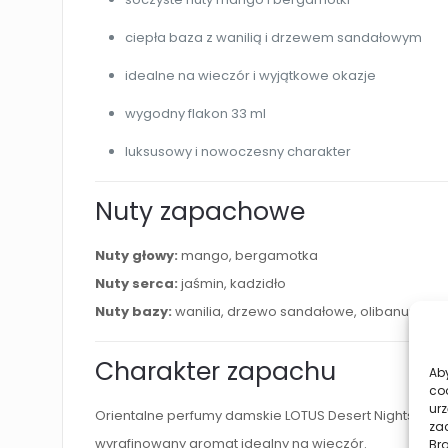
ciepła baza z wanilią i drzewem sandałowym
idealne na wieczór i wyjątkowe okazje
wygodny flakon 33 ml
luksusowy i nowoczesny charakter
Nuty zapachowe
Nuty głowy:
mango, bergamotka
Nuty serca:
jaśmin, kadzidło
Nuty bazy:
wanilia, drzewo sandałowe, olibanum
Charakter zapachu
Aby
co
urz
Orientalne perfumy damskie LOTUS Desert Nights to k
zac
wyrafinowany aromat idealny na wieczór.
Br