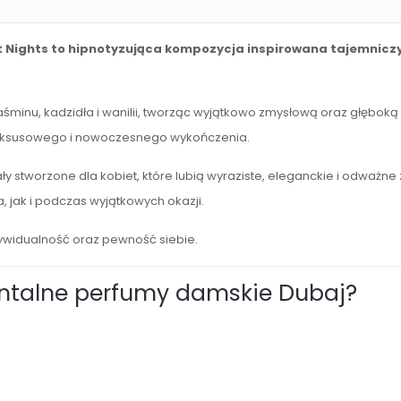
t Nights to hipnotyzująca kompozycja inspirowana tajemnic
śminu, kadzidła i wanilii, tworząc wyjątkowo zmysłową oraz głęboką
 luksusowego i nowoczesnego wykończenia.
ły stworzone dla kobiet, które lubią wyraziste, eleganckie i odważ
 jak i podczas wyjątkowych okazji.
ywidualność oraz pewność siebie.
entalne perfumy damskie Dubaj?