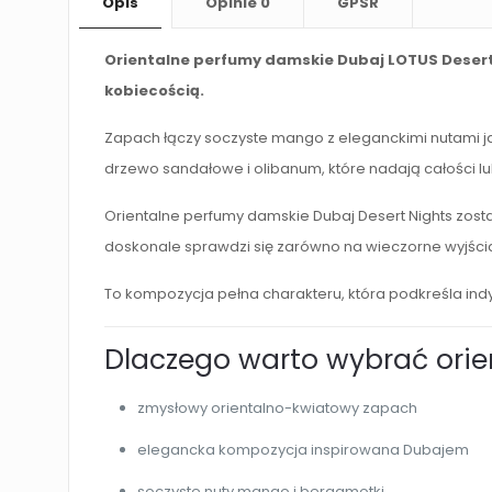
Opis
Opinie
0
GPSR
Orientalne perfumy damskie Dubaj LOTUS Deser
kobiecością.
Zapach łączy soczyste mango z eleganckimi nutami ja
drzewo sandałowe i olibanum, które nadają całości
Orientalne perfumy damskie Dubaj Desert Nights zosta
doskonale sprawdzi się zarówno na wieczorne wyjścia,
To kompozycja pełna charakteru, która podkreśla ind
Dlaczego warto wybrać ori
zmysłowy orientalno-kwiatowy zapach
elegancka kompozycja inspirowana Dubajem
soczyste nuty mango i bergamotki