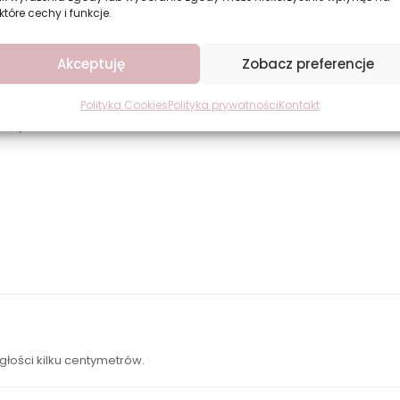
które cechy i funkcje.
swój indywidualny styl oraz pewność siebie.
Akceptuję
Zobacz preferencje
Polityka Cookies
Polityka prywatności
Kontakt
et, które:
głości kilku centymetrów.