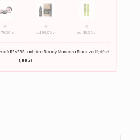
d
79,00
zł
od
99,00
zł
od
119,00
zł
zymać REVERS Lash Are Ready Mascara Black za
12,49
zł
1,99
zł