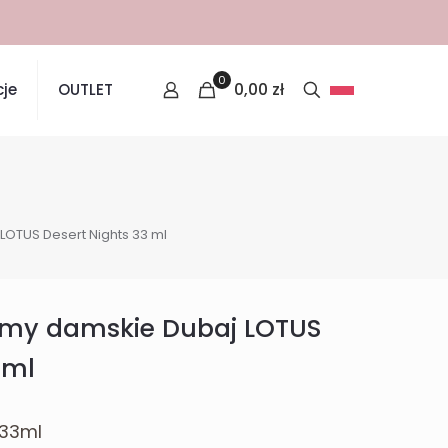
0
0,00
zł
je
OUTLET
LOTUS Desert Nights 33 ml
umy damskie Dubaj LOTUS
 ml
 33ml