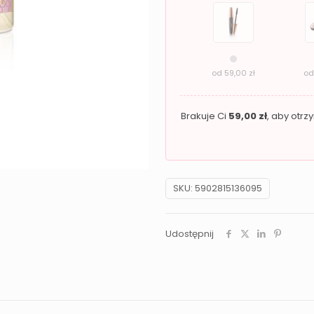
od
59,00
zł
o
Brakuje Ci
59,00
zł
, aby otr
SKU:
5902815136095
Udostępnij