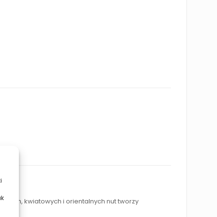
i
ak
wych, kwiatowych i orientalnych nut tworzy