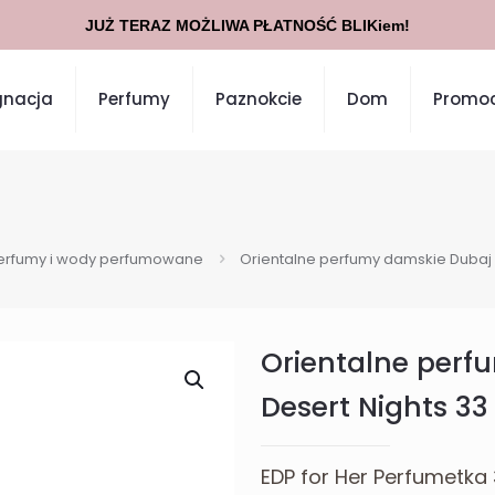
JUŻ TERAZ MOŻLIWA PŁATNOŚĆ BLIKiem!
gnacja
Perfumy
Paznokcie
Dom
Promoc
erfumy i wody perfumowane
Orientalne perfumy damskie Dubaj 
Orientalne perf
Desert Nights 33
EDP for Her Perfumetka