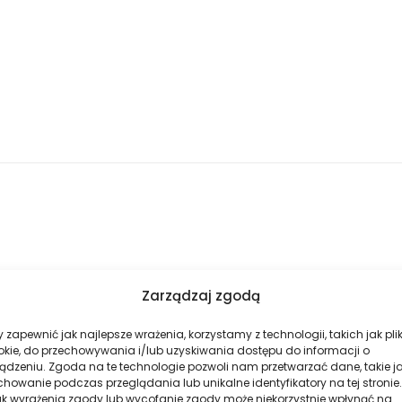
Zarządzaj zgodą
 zapewnić jak najlepsze wrażenia, korzystamy z technologii, takich jak plik
okie, do przechowywania i/lub uzyskiwania dostępu do informacji o
ądzeniu. Zgoda na te technologie pozwoli nam przetwarzać dane, takie j
ompozycja głęboka, elegancka i niezwykle kobieca. Połączenie owoco
howanie podczas przeglądania lub unikalne identyfikatory na tej stronie.
ak wyrażenia zgody lub wycofanie zgody może niekorzystnie wpłynąć na